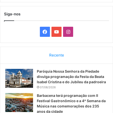
Siga-nos
F
Y
I
a
o
n
c
u
s
Recente
e
T
t
Paróquia Nossa Senhora da Piedade
b
u
a
divulga programação da Festa da Beata
o
b
g
Isabel Cristina e do Jubileu da padroeira
07/08/2026
o
e
r
Barbacena terá programação com II
Festival Gastronômico e a 4ª Semana da
k
a
Música nas comemorações dos 235
anos da cidade
m