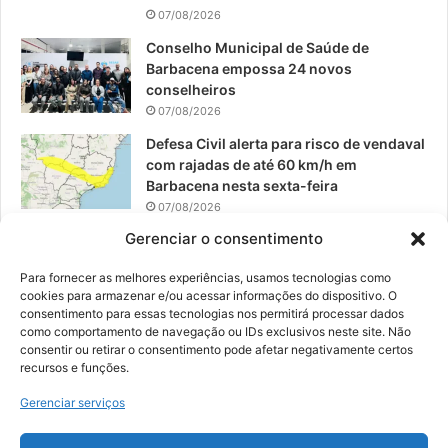
07/08/2026
Conselho Municipal de Saúde de
Barbacena empossa 24 novos
conselheiros
07/08/2026
Defesa Civil alerta para risco de vendaval
com rajadas de até 60 km/h em
Barbacena nesta sexta-feira
07/08/2026
Gerenciar o consentimento
EPCAR tem a melhor nota do IDEB no
Brasil no Ensino Médio
Para fornecer as melhores experiências, usamos tecnologias como
06/08/2026
cookies para armazenar e/ou acessar informações do dispositivo. O
consentimento para essas tecnologias nos permitirá processar dados
como comportamento de navegação ou IDs exclusivos neste site. Não
consentir ou retirar o consentimento pode afetar negativamente certos
recursos e funções.
© 2026, Todos os direitos reservados | Desenvolvido por:
Nowa
Gerenciar serviços
Digital Business
| Hospedado por:
NP Publicidade