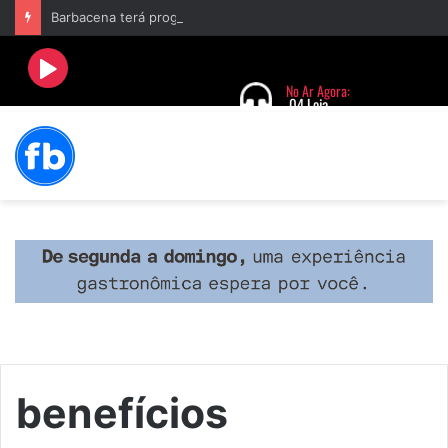
Barbacena terá programação com II Festival Gastronômico e a 4ª Semana da Música nas comemorações dos 235 anos da cidade
benefícios