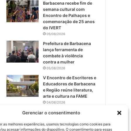
m
Barbacena recebe fim de
semana cultural com
Encontro de Palhaços e
comemoração de 25 anos
do IVERT
05/08/2026
Prefeitura de Barbacena
lança ferramenta de
combate à violência
contra a mulher
05/08/2026
V Encontro de Escritores e
Educadores de Barbacena
e Região reúne literatura,
arte e cultura na FAME
04/08/2026
Teatro da Pedra apresenta
Gerenciar o consentimento
novo espetáculo em São
João del-Rei
er as melhores experiências, usamos tecnologias como cookies para
/ou acessar informações do dispositivo. O consentimento para essas
04/08/2026