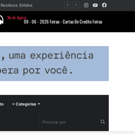
Instagram
YouTube
Facebook
 Resíduos Sólidos
to
+ Categorias
Procurar