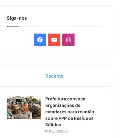
por
Siga-nos
F
Y
I
a
o
n
c
u
s
Recente
e
T
t
b
u
a
Prefeitura convoca
o
b
g
organizações de
catadores para reunião
o
e
r
sobre PPP de Resíduos
Sólidos
k
a
05/08/2026