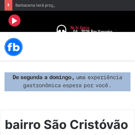
Barbacena terá programação com II Festival Gastronômico e a 4ª Semana da Música nas comemorações dos 235 anos da cidade
bairro São Cristóvão