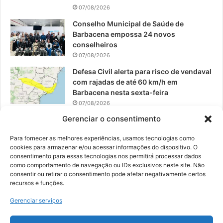
07/08/2026
Conselho Municipal de Saúde de
Barbacena empossa 24 novos
conselheiros
07/08/2026
Defesa Civil alerta para risco de vendaval
com rajadas de até 60 km/h em
Barbacena nesta sexta-feira
07/08/2026
Gerenciar o consentimento
EPCAR tem a melhor nota do IDEB no
Brasil no Ensino Médio
Para fornecer as melhores experiências, usamos tecnologias como
06/08/2026
cookies para armazenar e/ou acessar informações do dispositivo. O
consentimento para essas tecnologias nos permitirá processar dados
como comportamento de navegação ou IDs exclusivos neste site. Não
consentir ou retirar o consentimento pode afetar negativamente certos
recursos e funções.
© 2026, Todos os direitos reservados | Desenvolvido por:
Nowa
Gerenciar serviços
Digital Business
| Hospedado por:
NP Publicidade