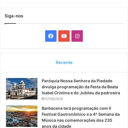
Siga-nos
F
Y
I
a
o
n
c
u
s
Recente
e
T
t
Paróquia Nossa Senhora da Piedade
b
u
a
divulga programação da Festa da Beata
o
b
g
Isabel Cristina e do Jubileu da padroeira
07/08/2026
o
e
r
Barbacena terá programação com II
Festival Gastronômico e a 4ª Semana da
k
a
Música nas comemorações dos 235
anos da cidade
m