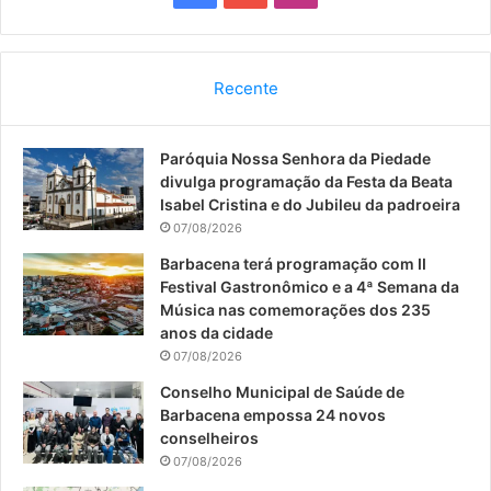
a
o
n
c
u
s
Recente
e
T
t
Paróquia Nossa Senhora da Piedade
b
u
a
divulga programação da Festa da Beata
o
b
g
Isabel Cristina e do Jubileu da padroeira
07/08/2026
o
e
r
Barbacena terá programação com II
Festival Gastronômico e a 4ª Semana da
k
a
Música nas comemorações dos 235
anos da cidade
m
07/08/2026
Conselho Municipal de Saúde de
Barbacena empossa 24 novos
conselheiros
07/08/2026