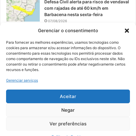
Defesa Civil alerta para risco de vendaval
com rajadas de até 60 km/h em
Barbacena nesta sexta-feira
07/08/2026
Gerenciar o consentimento
EPCAR tem a melhor nota do IDEB no
Brasil no Ensino Médio
Para fornecer as melhores experiências, usamos tecnologias como
06/08/2026
cookies para armazenar e/ou acessar informações do dispositivo. O
consentimento para essas tecnologias nos permitirá processar dados
como comportamento de navegação ou IDs exclusivos neste site. Não
consentir ou retirar o consentimento pode afetar negativamente certos
recursos e funções.
© 2026, Todos os direitos reservados | Desenvolvido por:
Nowa
Gerenciar serviços
Digital Business
| Hospedado por:
NP Publicidade
Aceitar
Fale Conosco
Sobre Nós
Equipe
Política de Segurança e Privacidade
Política de Cookies (BR)
Negar
Ver preferências
Facebook
YouTube
Instagram