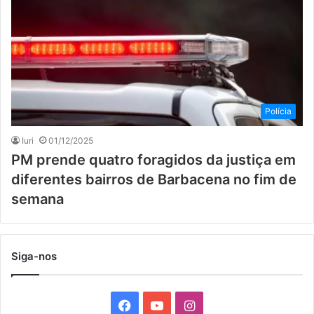
Polícia
Iuri
01/12/2025
PM prende quatro foragidos da justiça em
diferentes bairros de Barbacena no fim de
semana
Siga-nos
F
Y
I