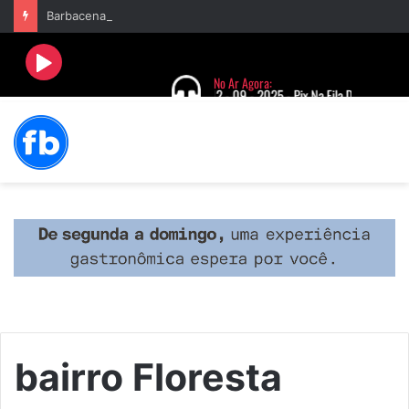
Barbacena terá programação com II Festival Gastronômico e a 4ª Semana da Música nas comemorações dos 235 anos da cidade
bairro Floresta