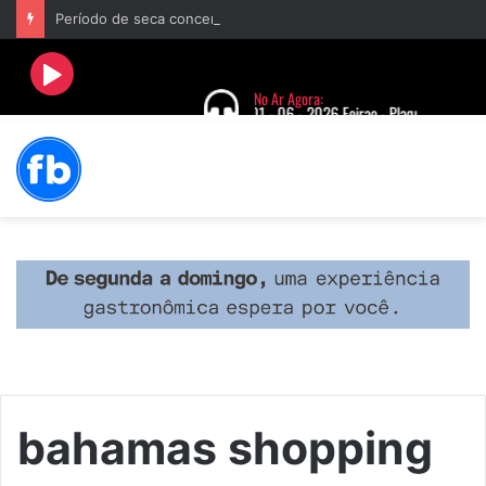
Período de seca concentra mais de 75% dos incêndios às margens da BR-040 e reforça alerta para prevenção
bahamas shopping