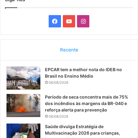
F
Y
I
a
o
n
c
u
s
Recente
e
T
t
EPCAR tem a melhor nota do IDEB no
b
u
a
Brasil no Ensino Médio
o
b
g
06/08/2026
o
e
r
Período de seca concentra mais de 75%
dos incêndios às margens da BR-040 e
k
a
reforça alerta para prevenção
06/08/2026
m
Saúde divulga Estratégia de
Multivacinação 2026 para crianças,