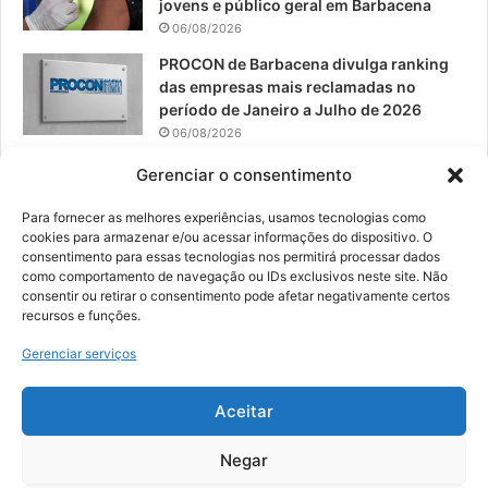
jovens e público geral em Barbacena
06/08/2026
PROCON de Barbacena divulga ranking
das empresas mais reclamadas no
período de Janeiro a Julho de 2026
06/08/2026
Prefeitura convoca organizações de
Gerenciar o consentimento
catadores para reunião sobre PPP de
Resíduos Sólidos
Para fornecer as melhores experiências, usamos tecnologias como
cookies para armazenar e/ou acessar informações do dispositivo. O
05/08/2026
consentimento para essas tecnologias nos permitirá processar dados
como comportamento de navegação ou IDs exclusivos neste site. Não
consentir ou retirar o consentimento pode afetar negativamente certos
recursos e funções.
© 2026, Todos os direitos reservados | Desenvolvido por:
Nowa
Gerenciar serviços
Digital Business
| Hospedado por:
NP Publicidade
Aceitar
Fale Conosco
Sobre Nós
Equipe
Política de Segurança e Privacidade
Política de Cookies (BR)
Negar