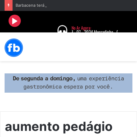
Barbacena terá programação com II Festival Gastronômico e a 4ª Semana da Música nas comemorações dos 235 anos da cidade
aumento pedágio