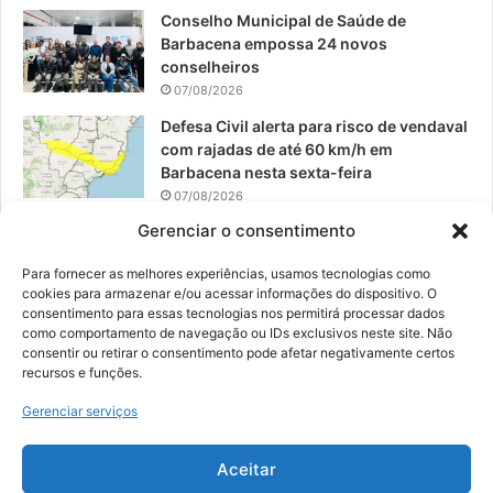
Conselho Municipal de Saúde de
Barbacena empossa 24 novos
conselheiros
07/08/2026
Defesa Civil alerta para risco de vendaval
com rajadas de até 60 km/h em
Barbacena nesta sexta-feira
07/08/2026
Gerenciar o consentimento
EPCAR tem a melhor nota do IDEB no
Brasil no Ensino Médio
Para fornecer as melhores experiências, usamos tecnologias como
06/08/2026
cookies para armazenar e/ou acessar informações do dispositivo. O
consentimento para essas tecnologias nos permitirá processar dados
como comportamento de navegação ou IDs exclusivos neste site. Não
consentir ou retirar o consentimento pode afetar negativamente certos
recursos e funções.
© 2026, Todos os direitos reservados | Desenvolvido por:
Nowa
Gerenciar serviços
Digital Business
| Hospedado por:
NP Publicidade
Aceitar
Fale Conosco
Sobre Nós
Equipe