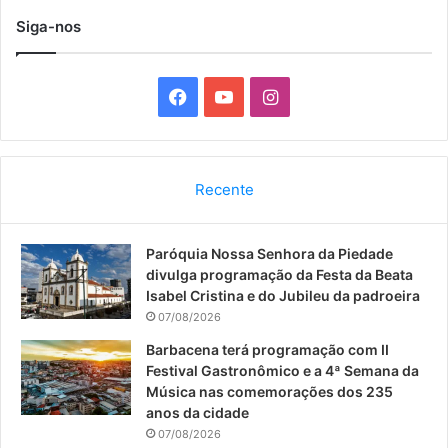
Siga-nos
F
Y
I
a
o
n
c
u
s
Recente
e
T
t
Paróquia Nossa Senhora da Piedade
b
u
a
divulga programação da Festa da Beata
o
b
g
Isabel Cristina e do Jubileu da padroeira
07/08/2026
o
e
r
Barbacena terá programação com II
Festival Gastronômico e a 4ª Semana da
k
a
Música nas comemorações dos 235
anos da cidade
m
07/08/2026