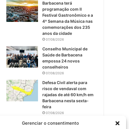
m
Barbacena terá
programação com II
Festival Gastronômico e a
4ª Semana da Música nas
comemorações dos 235
anos da cidade
07/08/2026
Conselho Municipal de
Saúde de Barbacena
empossa 24 novos
conselheiros
07/08/2026
Defesa Civil alerta para
risco de vendaval com
rajadas de até 60 km/h em
Barbacena nesta sexta-
feira
07/08/2026
EPCAR tem a melhor nota
Gerenciar o consentimento
do IDEB no Brasil no