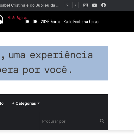
Instagram
YouTube
Facebook
Paróquia Nossa Senhora da Piedade divulga programação da Festa da Beata Isabel Cristina e do Jubileu da padroeira
to
+ Categorias
Procurar