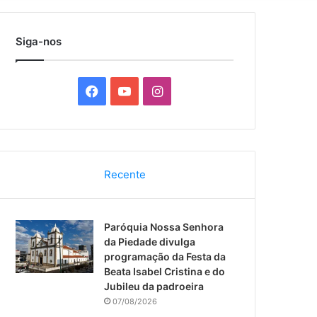
por
Siga-nos
F
Y
I
a
o
n
c
u
s
Recente
e
T
t
b
u
a
Paróquia Nossa Senhora
o
b
g
da Piedade divulga
programação da Festa da
o
e
r
Beata Isabel Cristina e do
Jubileu da padroeira
k
a
07/08/2026