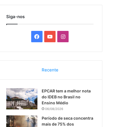
por
Siga-nos
F
Y
I
a
o
n
c
u
s
Recente
e
T
t
b
u
a
EPCAR tem a melhor nota
o
b
g
do IDEB no Brasil no
Ensino Médio
o
e
r
06/08/2026
k
a
Período de seca concentra
mais de 75% dos