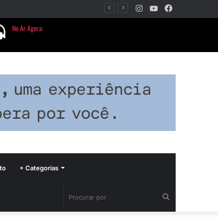
Instagram
YouTube
Facebook
Período de seca concentra mais de 75% dos incêndios às margens da BR-040 e reforça alerta para prevenção
to
+ Categorias
Procurar