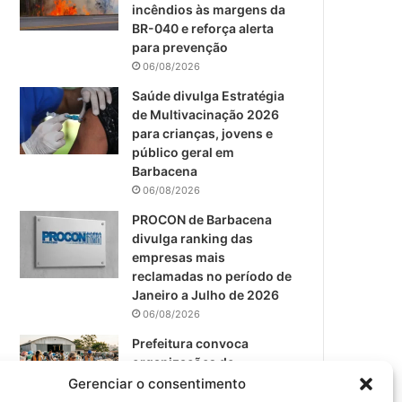
m
incêndios às margens da
BR-040 e reforça alerta
para prevenção
06/08/2026
Saúde divulga Estratégia
de Multivacinação 2026
para crianças, jovens e
público geral em
Barbacena
06/08/2026
PROCON de Barbacena
divulga ranking das
empresas mais
reclamadas no período de
Janeiro a Julho de 2026
06/08/2026
Prefeitura convoca
organizações de
catadores para reunião
Gerenciar o consentimento
sobre PPP de Resíduos