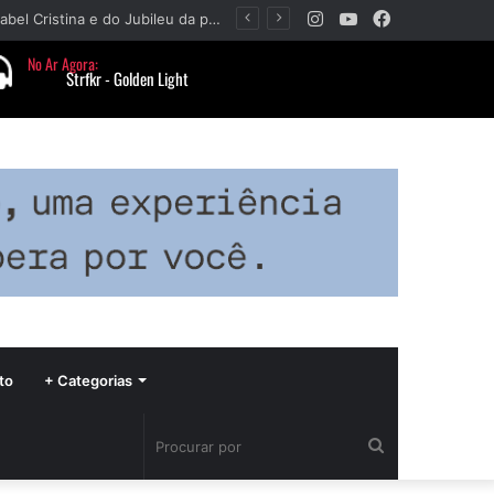
Instagram
YouTube
Facebook
Paróquia Nossa Senhora da Piedade divulga programação da Festa da Beata Isabel Cristina e do Jubileu da padroeira
to
+ Categorias
Procurar