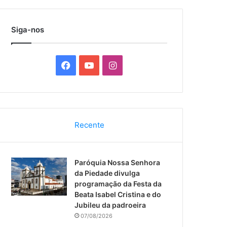
por
Siga-nos
F
Y
I
a
o
n
c
u
s
Recente
e
T
t
b
u
a
Paróquia Nossa Senhora
o
b
g
da Piedade divulga
programação da Festa da
o
e
r
Beata Isabel Cristina e do
Jubileu da padroeira
k
a
07/08/2026