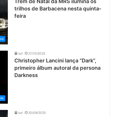
Trem de Natal da MRS ilumina os
trilhos de Barbacena nesta quinta-
feira
ura
Iuri
27/10/2025
Christopher Lancini lança “Dark”,
primeiro álbum autoral da persona
Darkness
ade
Iuri
20/08/2025