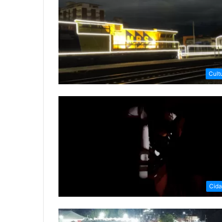
Cult
Cid