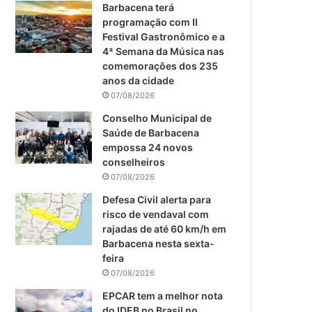
m
Barbacena terá
programação com II
Festival Gastronômico e a
4ª Semana da Música nas
comemorações dos 235
anos da cidade
07/08/2026
Conselho Municipal de
Saúde de Barbacena
empossa 24 novos
conselheiros
07/08/2026
Defesa Civil alerta para
risco de vendaval com
rajadas de até 60 km/h em
Barbacena nesta sexta-
feira
07/08/2026
EPCAR tem a melhor nota
do IDEB no Brasil no