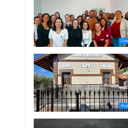
Cid
Reg