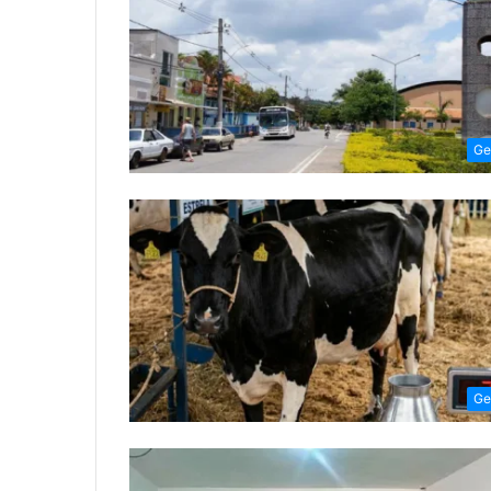
Ge
Ge