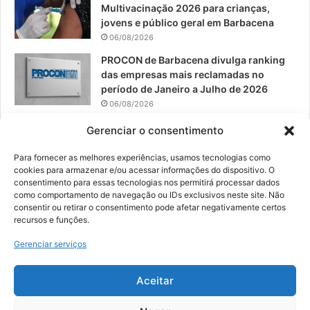
Multivacinação 2026 para crianças,
jovens e público geral em Barbacena
06/08/2026
PROCON de Barbacena divulga ranking
das empresas mais reclamadas no
período de Janeiro a Julho de 2026
06/08/2026
Prefeitura convoca organizações de
Gerenciar o consentimento
catadores para reunião sobre PPP de
Resíduos Sólidos
Para fornecer as melhores experiências, usamos tecnologias como
cookies para armazenar e/ou acessar informações do dispositivo. O
05/08/2026
consentimento para essas tecnologias nos permitirá processar dados
como comportamento de navegação ou IDs exclusivos neste site. Não
consentir ou retirar o consentimento pode afetar negativamente certos
recursos e funções.
© 2026, Todos os direitos reservados | Desenvolvido por:
Nowa
Gerenciar serviços
Digital Business
| Hospedado por:
NP Publicidade
Aceitar
Fale Conosco
Sobre Nós
Equipe