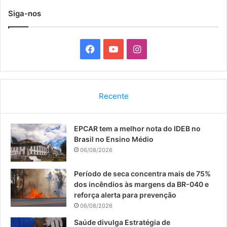
Siga-nos
F
Y
I
a
o
n
c
u
s
Recente
e
T
t
EPCAR tem a melhor nota do IDEB no
b
u
a
Brasil no Ensino Médio
o
b
g
06/08/2026
o
e
r
Período de seca concentra mais de 75%
dos incêndios às margens da BR-040 e
k
a
reforça alerta para prevenção
06/08/2026
m
Saúde divulga Estratégia de