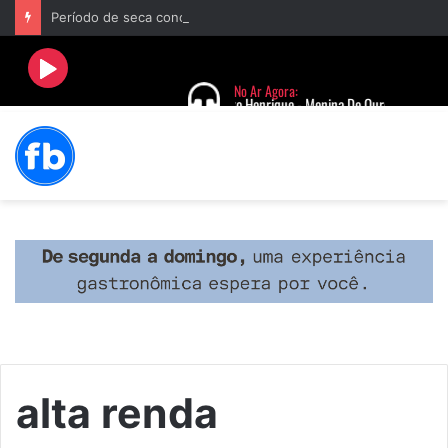
Período de seca concentra mais de 75% dos incêndios às margens da BR-040 e reforça alerta para prevenção
alta renda