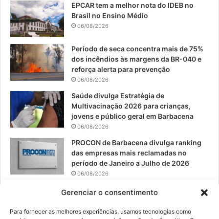
EPCAR tem a melhor nota do IDEB no
b
u
a
Brasil no Ensino Médio
o
b
g
06/08/2026
o
e
r
Período de seca concentra mais de 75%
dos incêndios às margens da BR-040 e
k
a
reforça alerta para prevenção
06/08/2026
m
Saúde divulga Estratégia de
Multivacinação 2026 para crianças,
jovens e público geral em Barbacena
06/08/2026
PROCON de Barbacena divulga ranking
das empresas mais reclamadas no
período de Janeiro a Julho de 2026
06/08/2026
Prefeitura convoca organizações de
Gerenciar o consentimento
catadores para reunião sobre PPP de
Resíduos Sólidos
Para fornecer as melhores experiências, usamos tecnologias como