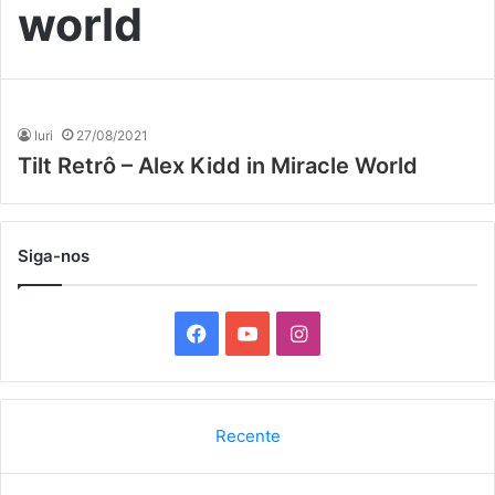
world
Iuri
27/08/2021
Tilt Retrô – Alex Kidd in Miracle World
Siga-nos
F
Y
I
a
o
n
c
u
s
Recente
e
T
t