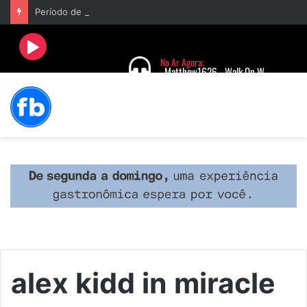
Período de seca concentra mais de 75% dos incêndios às margens da BR-040 e reforça alerta para prevenção
alex kidd in miracle