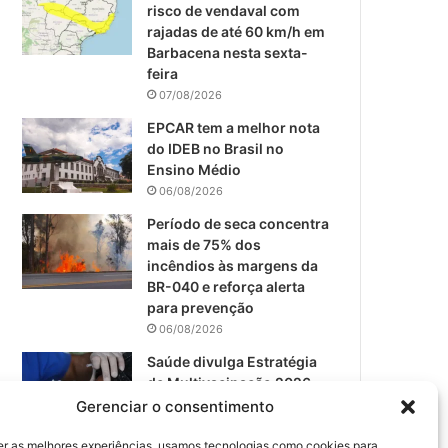
m
risco de vendaval com
rajadas de até 60 km/h em
Barbacena nesta sexta-
feira
07/08/2026
EPCAR tem a melhor nota
do IDEB no Brasil no
Ensino Médio
06/08/2026
Período de seca concentra
mais de 75% dos
incêndios às margens da
BR-040 e reforça alerta
para prevenção
06/08/2026
Saúde divulga Estratégia
de Multivacinação 2026
para crianças, jovens e
Gerenciar o consentimento
público geral em
Barbacena
er as melhores experiências, usamos tecnologias como cookies para