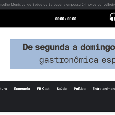
esa Civil alerta para risco de vendaval com rajadas de até 60 km/h em 
tura
Economia
FB Cast
Saúde
Política
Entretenimen