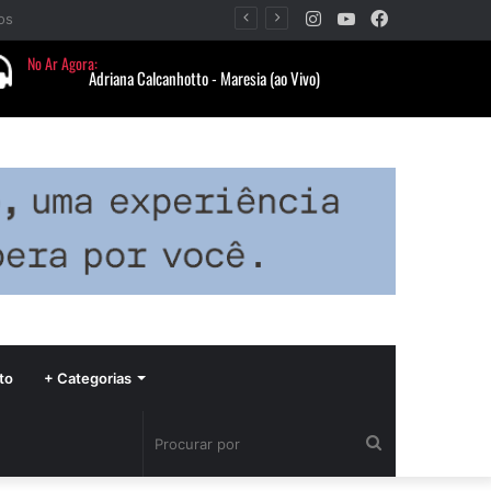
Instagram
YouTube
Facebook
Barbacena nesta sexta-feira
to
+ Categorias
Procurar