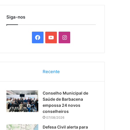
por
Siga-nos
F
Y
I
a
o
n
c
u
s
Recente
e
T
t
b
u
a
Conselho Municipal de
o
b
g
Saúde de Barbacena
empossa 24 novos
o
e
r
conselheiros
k
07/08/2026
a
Defesa Civil alerta para