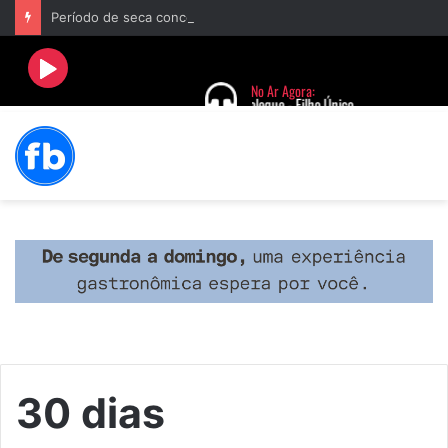
Período de seca concentra mais de 75% dos incêndios às margens da BR-040 e reforça alerta para prevenção
30 dias