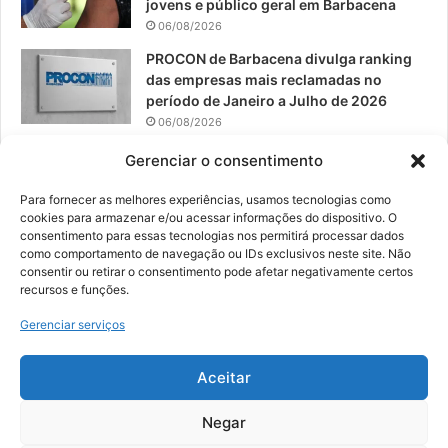
jovens e público geral em Barbacena
06/08/2026
PROCON de Barbacena divulga ranking
das empresas mais reclamadas no
período de Janeiro a Julho de 2026
06/08/2026
Prefeitura convoca organizações de
Gerenciar o consentimento
catadores para reunião sobre PPP de
Resíduos Sólidos
Para fornecer as melhores experiências, usamos tecnologias como
cookies para armazenar e/ou acessar informações do dispositivo. O
05/08/2026
consentimento para essas tecnologias nos permitirá processar dados
como comportamento de navegação ou IDs exclusivos neste site. Não
consentir ou retirar o consentimento pode afetar negativamente certos
recursos e funções.
© 2026, Todos os direitos reservados | Desenvolvido por:
Nowa
Gerenciar serviços
Digital Business
| Hospedado por:
NP Publicidade
Aceitar
Fale Conosco
Sobre Nós
Equipe
Política de Segurança e Privacidade
Política de Cookies (BR)
Negar