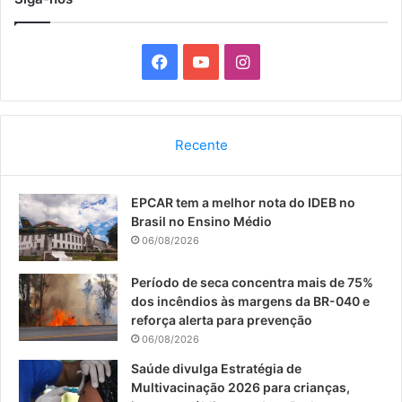
F
Y
I
a
o
n
c
u
s
Recente
e
T
t
EPCAR tem a melhor nota do IDEB no
b
u
a
Brasil no Ensino Médio
o
b
g
06/08/2026
o
e
r
Período de seca concentra mais de 75%
dos incêndios às margens da BR-040 e
k
a
reforça alerta para prevenção
06/08/2026
m
Saúde divulga Estratégia de
Multivacinação 2026 para crianças,