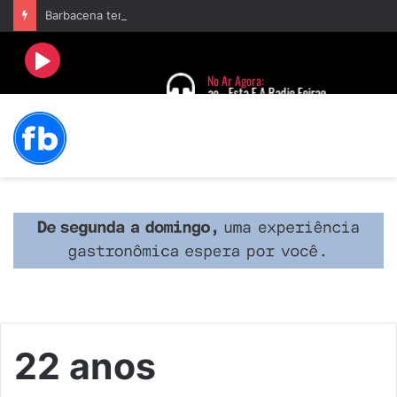
Barbacena terá programação com II Festival Gastronômico e a 4ª Semana da Música nas comemorações dos 235 anos da cidade
22 anos