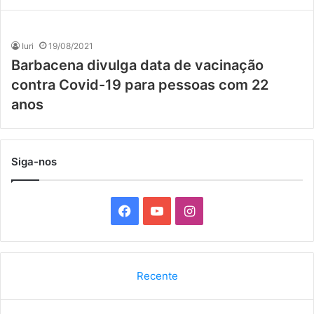
Iuri
19/08/2021
Barbacena divulga data de vacinação
contra Covid-19 para pessoas com 22
anos
Siga-nos
F
Y
I
a
o
n
c
u
s
Recente
e
T
t