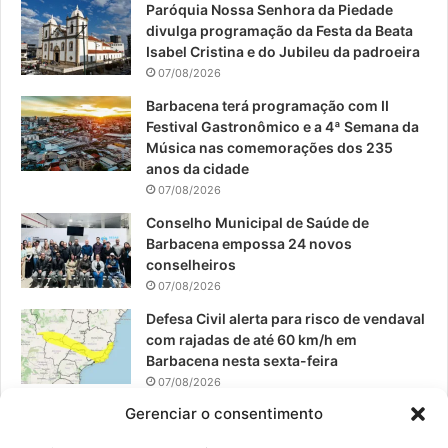
Paróquia Nossa Senhora da Piedade
b
u
a
divulga programação da Festa da Beata
o
b
g
Isabel Cristina e do Jubileu da padroeira
07/08/2026
o
e
r
Barbacena terá programação com II
Festival Gastronômico e a 4ª Semana da
k
a
Música nas comemorações dos 235
anos da cidade
m
07/08/2026
Conselho Municipal de Saúde de
Barbacena empossa 24 novos
conselheiros
07/08/2026
Defesa Civil alerta para risco de vendaval
com rajadas de até 60 km/h em
Barbacena nesta sexta-feira
07/08/2026
Gerenciar o consentimento
EPCAR tem a melhor nota do IDEB no
Brasil no Ensino Médio