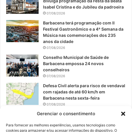
divulga programação da Festa da Beata
o
b
g
Isabel Cristina e do Jubileu da padroeira
07/08/2026
o
e
r
Barbacena terá programação com II
Festival Gastronômico e a 4ª Semana da
k
a
Música nas comemorações dos 235
anos da cidade
m
07/08/2026
Conselho Municipal de Saúde de
Barbacena empossa 24 novos
conselheiros
07/08/2026
Defesa Civil alerta para risco de vendaval
com rajadas de até 60 km/h em
Barbacena nesta sexta-feira
07/08/2026
Gerenciar o consentimento
EPCAR tem a melhor nota do IDEB no
Brasil no Ensino Médio
Para fornecer as melhores experiências, usamos tecnologias como
06/08/2026
cookies para armazenar e/ou acessar informações do dispositivo. O