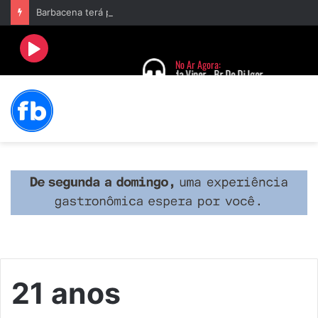
Barbacena terá programação com II Festival Gastronômico e a 4ª Semana da Música nas comemorações dos 235 anos da cidade
21 anos