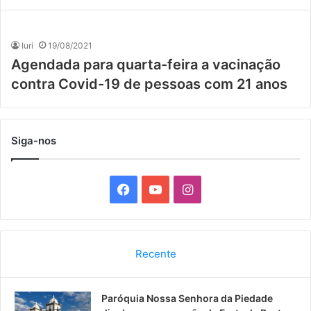
Iuri
19/08/2021
Agendada para quarta-feira a vacinação
contra Covid-19 de pessoas com 21 anos
Siga-nos
F
Y
I
a
o
n
c
u
s
Recente
e
T
t
Paróquia Nossa Senhora da Piedade
b
u
a