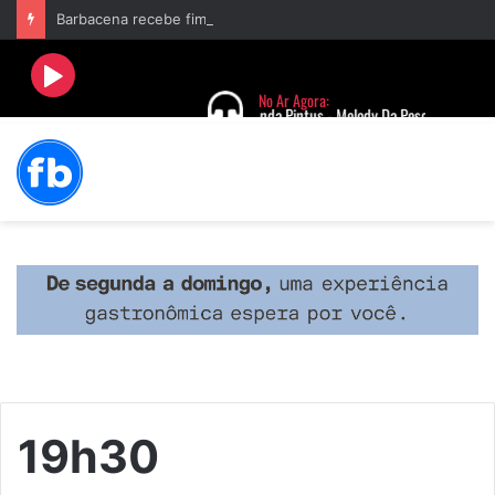
Barbacena recebe fim de semana cultural com Encontro de Palhaços e comemoração de 25 anos do IVERT
19h30