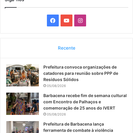
F
Y
I
a
o
n
c
u
s
Recente
e
T
t
Prefeitura convoca organizações de
b
u
a
catadores para reunião sobre PPP de
o
b
g
Resíduos Sólidos
05/08/2026
o
e
r
Barbacena recebe fim de semana cultural
com Encontro de Palhaços e
k
a
comemoração de 25 anos do IVERT
05/08/2026
m
Prefeitura de Barbacena lança
ferramenta de combate à violência