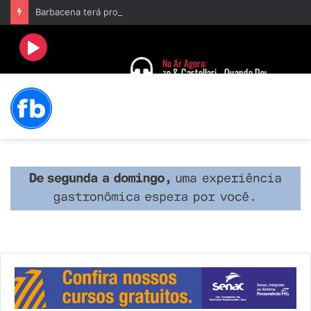
Barbacena terá programação com II Festival Gastronômico e a 4ª Semana da Música nas comemorações dos 235 anos da cidade