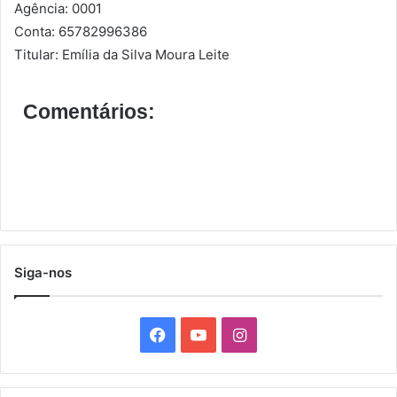
Agência: 0001
Conta: 65782996386
Titular: Emília da Silva Moura Leite
Comentários:
Siga-nos
F
Y
I
a
o
n