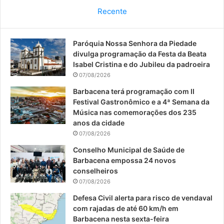
c
u
s
Recente
e
T
t
Paróquia Nossa Senhora da Piedade
b
u
a
divulga programação da Festa da Beata
o
b
g
Isabel Cristina e do Jubileu da padroeira
07/08/2026
o
e
r
Barbacena terá programação com II
Festival Gastronômico e a 4ª Semana da
k
a
Música nas comemorações dos 235
anos da cidade
m
07/08/2026
Conselho Municipal de Saúde de
Barbacena empossa 24 novos
conselheiros
07/08/2026
Defesa Civil alerta para risco de vendaval
com rajadas de até 60 km/h em
Barbacena nesta sexta-feira