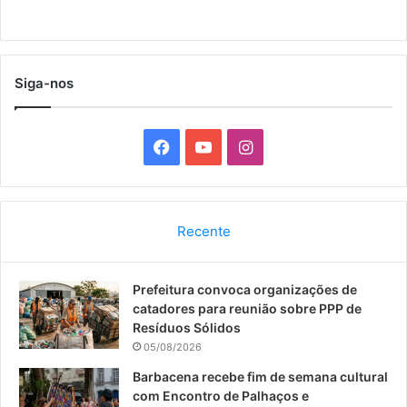
Siga-nos
F
Y
I
a
o
n
c
u
s
Recente
e
T
t
Prefeitura convoca organizações de
b
u
a
catadores para reunião sobre PPP de
o
b
g
Resíduos Sólidos
05/08/2026
o
e
r
Barbacena recebe fim de semana cultural
com Encontro de Palhaços e
k
a