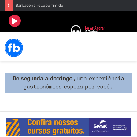
Barbacena recebe fim de semana cultural com Encontro de Palhaços e comemoração de 25 anos do IVERT