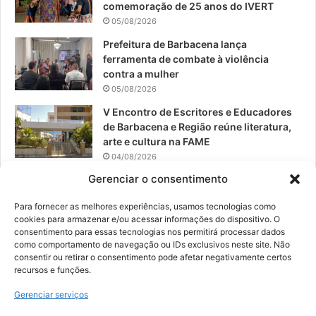
comemoração de 25 anos do IVERT
05/08/2026
m
Prefeitura de Barbacena lança
ferramenta de combate à violência
contra a mulher
05/08/2026
V Encontro de Escritores e Educadores
de Barbacena e Região reúne literatura,
arte e cultura na FAME
04/08/2026
Gerenciar o consentimento
Teatro da Pedra apresenta novo
espetáculo em São João del-Rei
Para fornecer as melhores experiências, usamos tecnologias como
04/08/2026
cookies para armazenar e/ou acessar informações do dispositivo. O
consentimento para essas tecnologias nos permitirá processar dados
como comportamento de navegação ou IDs exclusivos neste site. Não
consentir ou retirar o consentimento pode afetar negativamente certos
recursos e funções.
© 2026, Todos os direitos reservados | Desenvolvido por:
Nowa
Gerenciar serviços