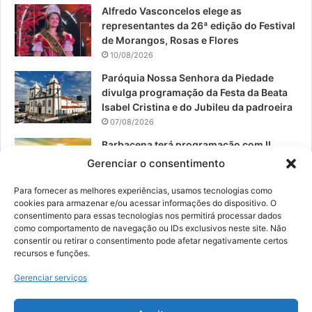
m
Alfredo Vasconcelos elege as
representantes da 26ª edição do Festival
de Morangos, Rosas e Flores
10/08/2026
Paróquia Nossa Senhora da Piedade
divulga programação da Festa da Beata
Isabel Cristina e do Jubileu da padroeira
07/08/2026
Barbacena terá programação com II
Festival Gastronômico e a 4ª Semana da
Gerenciar o consentimento
Música nas comemorações dos 235
anos da cidade
Para fornecer as melhores experiências, usamos tecnologias como
cookies para armazenar e/ou acessar informações do dispositivo. O
07/08/2026
consentimento para essas tecnologias nos permitirá processar dados
como comportamento de navegação ou IDs exclusivos neste site. Não
consentir ou retirar o consentimento pode afetar negativamente certos
recursos e funções.
© 2026, Todos os direitos reservados | Desenvolvido por:
Nowa
Gerenciar serviços
Digital Business
| Hospedado por:
NP Publicidade