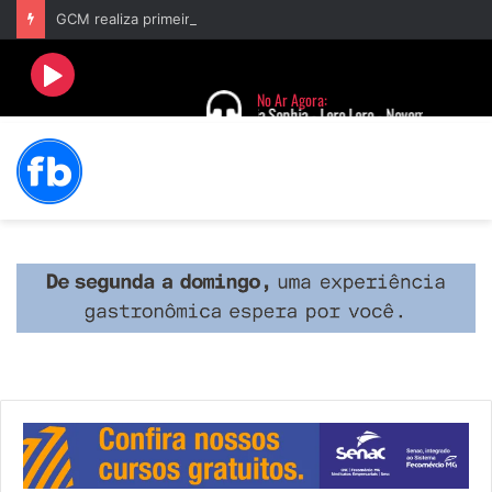
GCM realiza primeira prisão após acionamento do Botão do Pânico no aplicativo “Fala Barbacena”