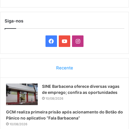
Siga-nos
F
Y
I
a
o
n
c
u
s
Recente
e
T
t
SINE Barbacena oferece diversas vagas
b
u
a
de emprego; confira as oportunidades
o
b
g
10/08/2026
o
e
r
GCM realiza primeira prisão após acionamento do Botão do
Pânico no aplicativo “Fala Barbacena”
k
a
10/08/2026