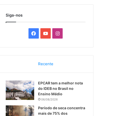
por
Siga-nos
F
Y
I
a
o
n
c
u
s
Recente
e
T
t
b
u
a
EPCAR tem a melhor nota
o
b
g
do IDEB no Brasil no
Ensino Médio
o
e
r
06/08/2026
k
a
Período de seca concentra
mais de 75% dos