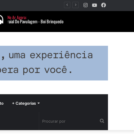
Instagram
YouTube
Facebook
Período de seca concentra mais de 75% dos incêndios às margens da BR-040 e reforça alerta para prevenção
to
+ Categorias
Procurar