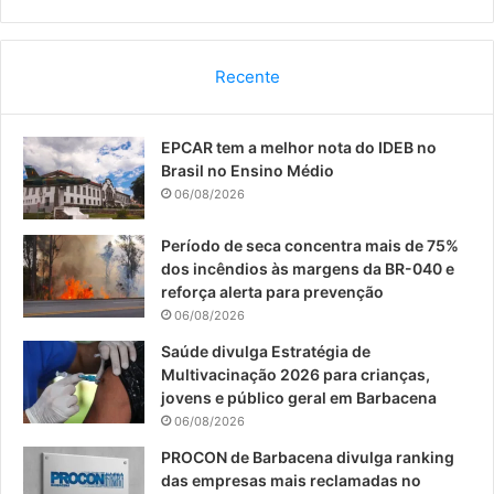
a
o
n
c
u
s
Recente
e
T
t
EPCAR tem a melhor nota do IDEB no
b
u
a
Brasil no Ensino Médio
o
b
g
06/08/2026
o
e
r
Período de seca concentra mais de 75%
dos incêndios às margens da BR-040 e
k
a
reforça alerta para prevenção
06/08/2026
m
Saúde divulga Estratégia de
Multivacinação 2026 para crianças,
jovens e público geral em Barbacena
06/08/2026
PROCON de Barbacena divulga ranking
das empresas mais reclamadas no