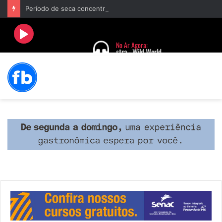
Período de seca concentra mais de 75% dos incêndios às margens da BR-040 e reforça alerta para prevenção