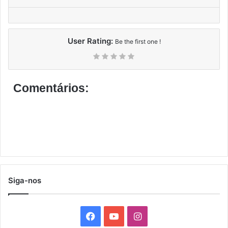
User Rating:
Be the first one !
Comentários:
Siga-nos
F
Y
I