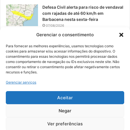
Defesa Civil alerta para risco de vendaval
com rajadas de até 60 km/h em
Barbacena nesta sexta-feira
07/08/2026
Gerenciar o consentimento
EPCAR tem a melhor nota do IDEB no
Brasil no Ensino Médio
Para fornecer as melhores experiências, usamos tecnologias como
06/08/2026
cookies para armazenar e/ou acessar informações do dispositivo. O
consentimento para essas tecnologias nos permitirá processar dados
como comportamento de navegação ou IDs exclusivos neste site. Não
consentir ou retirar o consentimento pode afetar negativamente certos
recursos e funções.
© 2026, Todos os direitos reservados | Desenvolvido por:
Nowa
Gerenciar serviços
Digital Business
| Hospedado por:
NP Publicidade
Aceitar
Fale Conosco
Sobre Nós
Equipe
Política de Segurança e Privacidade
Política de Cookies (BR)
Negar
Ver preferências
Facebook
YouTube
Instagram