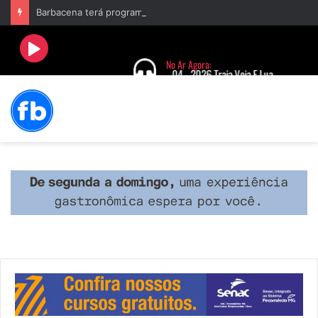
Barbacena terá programação com II Festival Gastronômico e a 4ª Semana da Música nas comemorações dos 235 anos da cidade