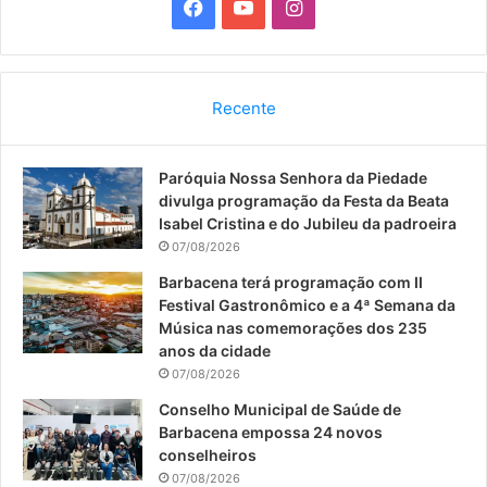
F
Y
I
a
o
n
c
u
s
Recente
e
T
t
Paróquia Nossa Senhora da Piedade
b
u
a
divulga programação da Festa da Beata
o
b
g
Isabel Cristina e do Jubileu da padroeira
07/08/2026
o
e
r
Barbacena terá programação com II
Festival Gastronômico e a 4ª Semana da
k
a
Música nas comemorações dos 235
anos da cidade
m
07/08/2026
Conselho Municipal de Saúde de
Barbacena empossa 24 novos
conselheiros
07/08/2026