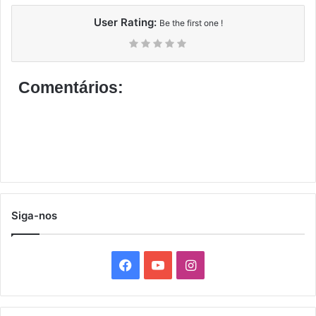
User Rating:
Be the first one !
Comentários:
Siga-nos
F
Y
I
a
o
n