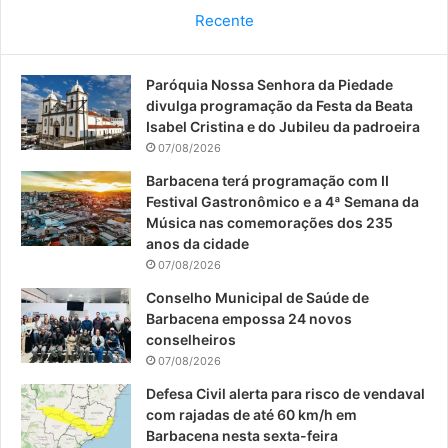
c
u
s
Recente
e
T
t
Paróquia Nossa Senhora da Piedade
b
u
a
divulga programação da Festa da Beata
o
b
g
Isabel Cristina e do Jubileu da padroeira
07/08/2026
o
e
r
Barbacena terá programação com II
Festival Gastronômico e a 4ª Semana da
k
a
Música nas comemorações dos 235
anos da cidade
m
07/08/2026
Conselho Municipal de Saúde de
Barbacena empossa 24 novos
conselheiros
07/08/2026
Defesa Civil alerta para risco de vendaval
com rajadas de até 60 km/h em
Barbacena nesta sexta-feira