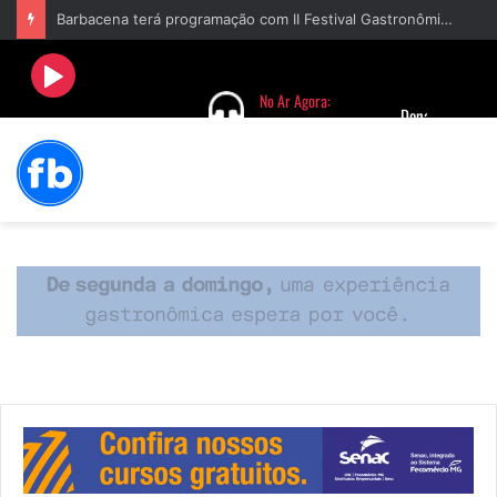
Barbacena terá programação com II Festival Gastronômico e a 4ª Semana da Música nas comemorações dos 235 anos da cidade