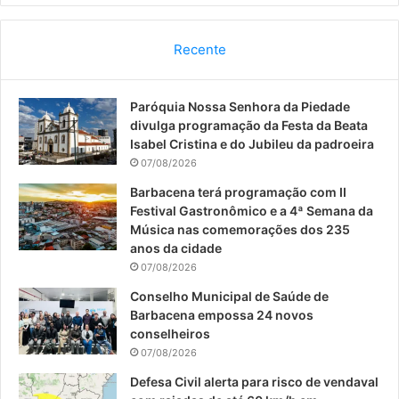
a
o
n
c
u
s
Recente
e
T
t
Paróquia Nossa Senhora da Piedade
b
u
a
divulga programação da Festa da Beata
o
b
g
Isabel Cristina e do Jubileu da padroeira
07/08/2026
o
e
r
Barbacena terá programação com II
Festival Gastronômico e a 4ª Semana da
k
a
Música nas comemorações dos 235
anos da cidade
m
07/08/2026
Conselho Municipal de Saúde de
Barbacena empossa 24 novos
conselheiros
07/08/2026
Defesa Civil alerta para risco de vendaval