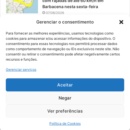
com rajadas de até 60 km/h em
Barbacena nesta sexta-feira
07/08/2026
Gerenciar o consentimento
EPCAR tem a melhor nota do IDEB no
Brasil no Ensino Médio
Para fornecer as melhores experiências, usamos tecnologias como
06/08/2026
cookies para armazenar e/ou acessar informações do dispositivo. O
consentimento para essas tecnologias nos permitirá processar dados
como comportamento de navegação ou IDs exclusivos neste site. Não
consentir ou retirar o consentimento pode afetar negativamente certos
recursos e funções.
© 2026, Todos os direitos reservados | Desenvolvido por:
Nowa
Gerenciar serviços
Digital Business
| Hospedado por:
NP Publicidade
Aceitar
Fale Conosco
Sobre Nós
Equipe
Política de Segurança e Privacidade
Política de Cookies (BR)
Negar
Ver preferências
Facebook
YouTube
Instagram
Política de Cookies
Copy Protected by
Chetan
's
WP-Copyprotect
.