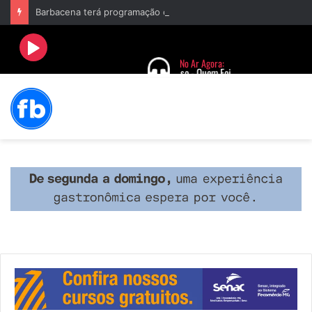
Barbacena terá programação com II Festival Gastronômico e a 4ª Semana da Música nas comemorações dos 235 anos da cidade