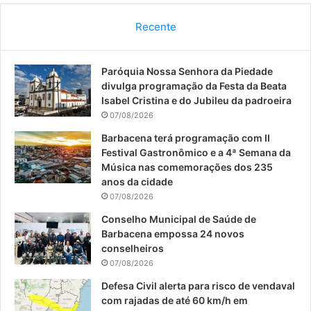
c
u
s
Recente
e
T
t
Paróquia Nossa Senhora da Piedade
b
u
a
divulga programação da Festa da Beata
o
b
g
Isabel Cristina e do Jubileu da padroeira
07/08/2026
o
e
r
Barbacena terá programação com II
Festival Gastronômico e a 4ª Semana da
k
a
Música nas comemorações dos 235
anos da cidade
m
07/08/2026
Conselho Municipal de Saúde de
Barbacena empossa 24 novos
conselheiros
07/08/2026
Defesa Civil alerta para risco de vendaval
com rajadas de até 60 km/h em