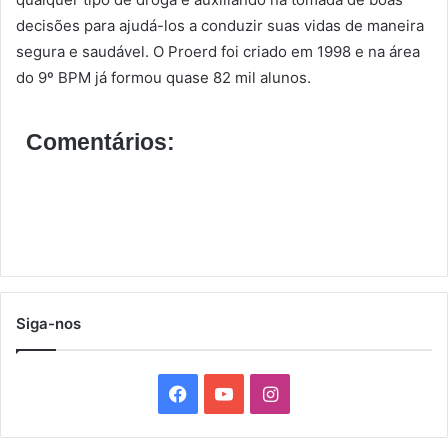
decisões para ajudá-los a conduzir suas vidas de maneira
segura e saudável. O Proerd foi criado em 1998 e na área
do 9º BPM já formou quase 82 mil alunos.
Comentários:
Siga-nos
F
Y
I
a
o
n