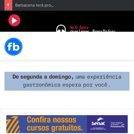
Barbacena terá programação com II Festival Gastronômico e a 4ª Semana da Música nas comemorações dos 235 anos da cidade