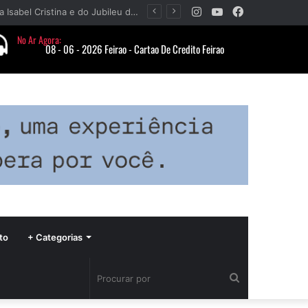
Instagram
YouTube
Facebook
Barbacena terá programação com II Festival Gastronômico e a 4ª Semana da Música nas comemorações dos 235 anos da cidade
to
+ Categorias
Procurar