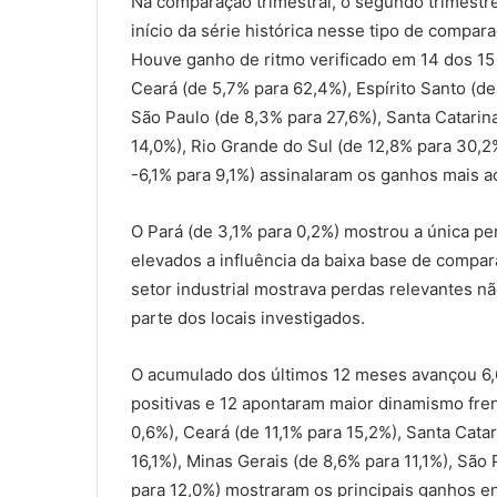
Na comparação trimestral, o segundo trimestr
início da série histórica nesse tipo de compara
Houve ganho de ritmo verificado em 14 dos 15
Ceará (de 5,7% para 62,4%), Espírito Santo (d
São Paulo (de 8,3% para 27,6%), Santa Catarina
14,0%), Rio Grande do Sul (de 12,8% para 30,2
-6,1% para 9,1%) assinalaram os ganhos mais a
O Pará (de 3,1% para 0,2%) mostrou a única pe
elevados a influência da baixa base de compa
setor industrial mostrava perdas relevantes nã
parte dos locais investigados.
O acumulado dos últimos 12 meses avançou 6,6
positivas e 12 apontaram maior dinamismo fren
0,6%), Ceará (de 11,1% para 15,2%), Santa Cat
16,1%), Minas Gerais (de 8,6% para 11,1%), São
para 12,0%) mostraram os principais ganhos en