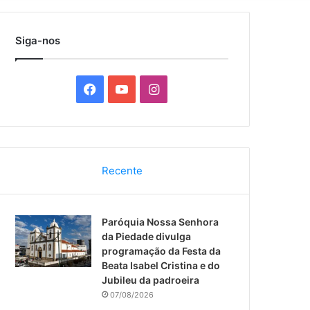
por
Siga-nos
F
Y
I
a
o
n
c
u
s
Recente
e
T
t
b
u
a
Paróquia Nossa Senhora
o
b
g
da Piedade divulga
programação da Festa da
o
e
r
Beata Isabel Cristina e do
Jubileu da padroeira
k
a
07/08/2026