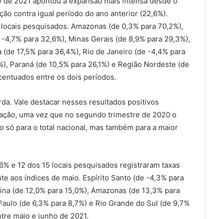
e de 2021 apontou a expansão mais intensa desde o
ção contra igual período do ano anterior (22,6%).
 locais pesquisados. Amazonas (de 0,3% para 70,2%),
e -4,7% para 32,6%), Minas Gerais (de 8,9% para 29,3%),
 (de 17,5% para 36,4%), Rio de Janeiro (de -4,4% para
%), Paraná (de 10,5% para 26,1%) e Região Nordeste (de
centuados entre os dois períodos.
rda. Vale destacar nesses resultados positivos
ração, uma vez que no segundo trimestre de 2020 o
o só para o total nacional, mas também para a maior
% e 12 dos 15 locais pesquisados registraram taxas
te aos índices de maio. Espírito Santo (de -4,3% para
arina (de 12,0% para 15,0%), Amazonas (de 13,3% para
 Paulo (de 6,3% para 8,7%) e Rio Grande do Sul (de 9,7%
tre maio e junho de 2021.