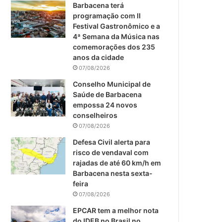
m
Barbacena terá
programação com II
Festival Gastronômico e a
4ª Semana da Música nas
comemorações dos 235
anos da cidade
07/08/2026
Conselho Municipal de
Saúde de Barbacena
empossa 24 novos
conselheiros
07/08/2026
Defesa Civil alerta para
risco de vendaval com
rajadas de até 60 km/h em
Barbacena nesta sexta-
feira
07/08/2026
EPCAR tem a melhor nota
do IDEB no Brasil no