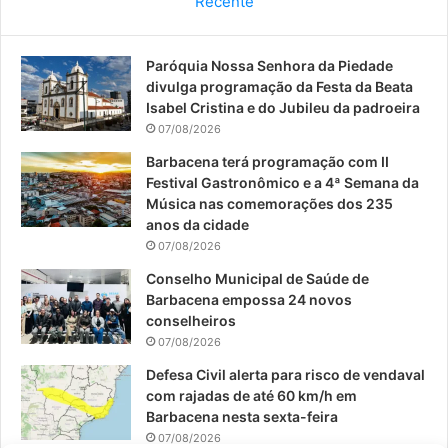
Recente
e
T
t
Paróquia Nossa Senhora da Piedade
b
u
a
divulga programação da Festa da Beata
o
b
g
Isabel Cristina e do Jubileu da padroeira
07/08/2026
o
e
r
Barbacena terá programação com II
Festival Gastronômico e a 4ª Semana da
k
a
Música nas comemorações dos 235
anos da cidade
m
07/08/2026
Conselho Municipal de Saúde de
Barbacena empossa 24 novos
conselheiros
07/08/2026
Defesa Civil alerta para risco de vendaval
com rajadas de até 60 km/h em
Barbacena nesta sexta-feira
07/08/2026