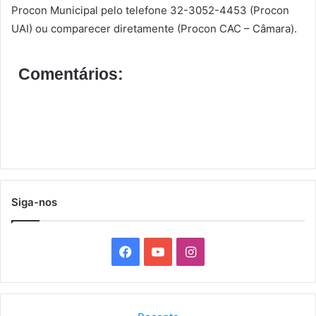
Procon Municipal pelo telefone 32-3052-4453 (Procon
UAI) ou comparecer diretamente (Procon CAC – Câmara).
Comentários:
Siga-nos
F
Y
I
a
o
n
c
u
s