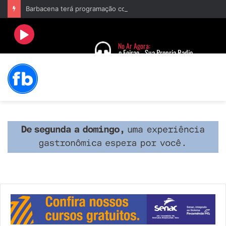
Barbacena terá programação com II Festival Gastronômico e a 4ª Semana da Música nas comemorações dos 235 anos da cidade