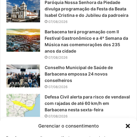
Paróquia Nossa Senhora da Piedade
b
u
a
divulga programação da Festa da Beata
o
b
g
Isabel Cristina e do Jubileu da padroeira
07/08/2026
o
e
r
Barbacena terá programação com II
Festival Gastronômico e a 4ª Semana da
k
a
Música nas comemorações dos 235
anos da cidade
m
07/08/2026
Conselho Municipal de Saúde de
Barbacena empossa 24 novos
conselheiros
07/08/2026
Defesa Civil alerta para risco de vendaval
com rajadas de até 60 km/h em
Barbacena nesta sexta-feira
07/08/2026
Gerenciar o consentimento
EPCAR tem a melhor nota do IDEB no
Brasil no Ensino Médio