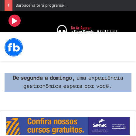
Barbacena terá programação com II Festival Gastronômico e a 4ª Semana da Música nas comemorações dos 235 anos da cidade