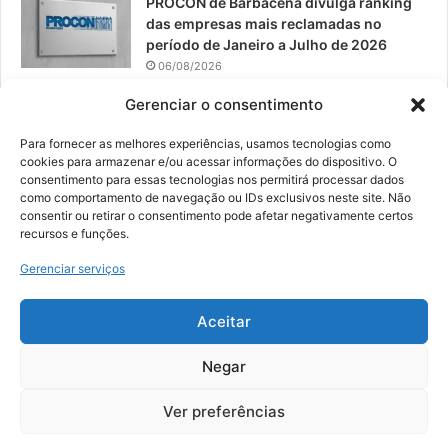
PROCON de Barbacena divulga ranking
das empresas mais reclamadas no
período de Janeiro a Julho de 2026
06/08/2026
Prefeitura convoca organizações de
Gerenciar o consentimento
catadores para reunião sobre PPP de
Resíduos Sólidos
Para fornecer as melhores experiências, usamos tecnologias como
cookies para armazenar e/ou acessar informações do dispositivo. O
05/08/2026
consentimento para essas tecnologias nos permitirá processar dados
como comportamento de navegação ou IDs exclusivos neste site. Não
consentir ou retirar o consentimento pode afetar negativamente certos
recursos e funções.
© 2026, Todos os direitos reservados | Desenvolvido por:
Nowa
Gerenciar serviços
Digital Business
| Hospedado por:
NP Publicidade
Aceitar
Fale Conosco
Sobre Nós
Equipe
Política de Segurança e Privacidade
Política de Cookies (BR)
Negar
Ver preferências
Facebook
YouTube
Instagram