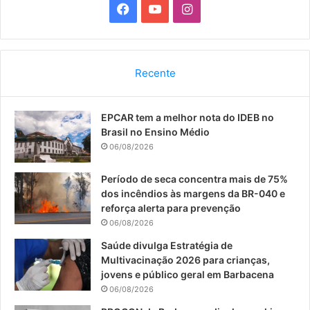
F
Y
I
a
o
n
c
u
s
Recente
e
T
t
EPCAR tem a melhor nota do IDEB no
b
u
a
Brasil no Ensino Médio
o
b
g
06/08/2026
o
e
r
Período de seca concentra mais de 75%
dos incêndios às margens da BR-040 e
k
a
reforça alerta para prevenção
06/08/2026
m
Saúde divulga Estratégia de
Multivacinação 2026 para crianças,
jovens e público geral em Barbacena
06/08/2026