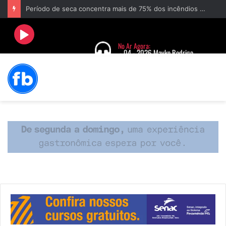
Período de seca concentra mais de 75% dos incêndios às margens da BR-040 e reforça alerta para prevenção