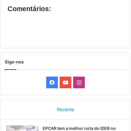
Comentários:
Siga-nos
F
Y
I
a
o
n
c
u
s
Recente
e
T
t
EPCAR tem a melhor nota do IDEB no
b
u
a