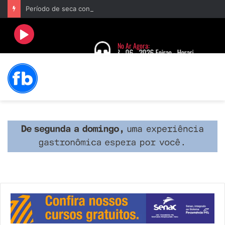
Período de seca concentra mais de 75% dos incêndios às margens da BR-040 e reforça alerta para prevenção