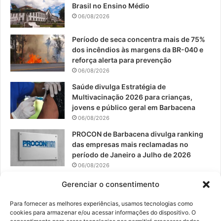
Brasil no Ensino Médio
o
b
g
06/08/2026
o
e
r
Período de seca concentra mais de 75%
dos incêndios às margens da BR-040 e
k
a
reforça alerta para prevenção
06/08/2026
m
Saúde divulga Estratégia de
Multivacinação 2026 para crianças,
jovens e público geral em Barbacena
06/08/2026
PROCON de Barbacena divulga ranking
das empresas mais reclamadas no
período de Janeiro a Julho de 2026
06/08/2026
Prefeitura convoca organizações de
Gerenciar o consentimento
catadores para reunião sobre PPP de
Resíduos Sólidos
Para fornecer as melhores experiências, usamos tecnologias como
cookies para armazenar e/ou acessar informações do dispositivo. O
05/08/2026