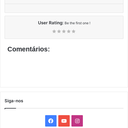
User Rating:
Be the first one !
Comentários:
Siga-nos
F
Y
I