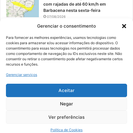
com rajadas de até 60 km/h em
Barbacena nesta sexta-feira
07/08/2026
Gerenciar o consentimento
EPCAR tem a melhor nota do IDEB no
Brasil no Ensino Médio
Para fornecer as melhores experiências, usamos tecnologias como
06/08/2026
cookies para armazenar e/ou acessar informações do dispositivo. O
consentimento para essas tecnologias nos permitirá processar dados
como comportamento de navegação ou IDs exclusivos neste site. Não
consentir ou retirar o consentimento pode afetar negativamente certos
recursos e funções.
© 2026, Todos os direitos reservados | Desenvolvido por:
Nowa
Gerenciar serviços
Digital Business
| Hospedado por:
NP Publicidade
Aceitar
Fale Conosco
Sobre Nós
Equipe
Política de Segurança e Privacidade
Política de Cookies (BR)
Negar
Ver preferências
Facebook
YouTube
Instagram
Política de Cookies