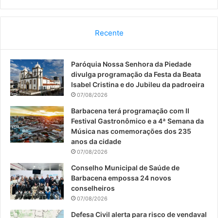
a
o
n
c
u
s
Recente
e
T
t
Paróquia Nossa Senhora da Piedade
b
u
a
divulga programação da Festa da Beata
o
b
g
Isabel Cristina e do Jubileu da padroeira
07/08/2026
o
e
r
Barbacena terá programação com II
Festival Gastronômico e a 4ª Semana da
k
a
Música nas comemorações dos 235
anos da cidade
m
07/08/2026
Conselho Municipal de Saúde de
Barbacena empossa 24 novos
conselheiros
07/08/2026
Defesa Civil alerta para risco de vendaval