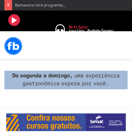
Barbacena terá programação com II Festival Gastronômico e a 4ª Semana da Música nas comemorações dos 235 anos da cidade