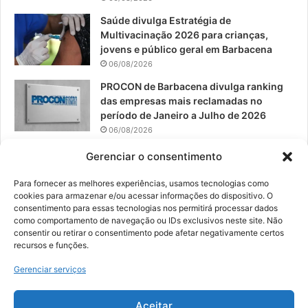
m
Saúde divulga Estratégia de
Multivacinação 2026 para crianças,
jovens e público geral em Barbacena
06/08/2026
PROCON de Barbacena divulga ranking
das empresas mais reclamadas no
período de Janeiro a Julho de 2026
06/08/2026
Prefeitura convoca organizações de
Gerenciar o consentimento
catadores para reunião sobre PPP de
Resíduos Sólidos
Para fornecer as melhores experiências, usamos tecnologias como
cookies para armazenar e/ou acessar informações do dispositivo. O
05/08/2026
consentimento para essas tecnologias nos permitirá processar dados
como comportamento de navegação ou IDs exclusivos neste site. Não
consentir ou retirar o consentimento pode afetar negativamente certos
recursos e funções.
© 2026, Todos os direitos reservados | Desenvolvido por:
Nowa
Gerenciar serviços
Digital Business
| Hospedado por:
NP Publicidade
Aceitar