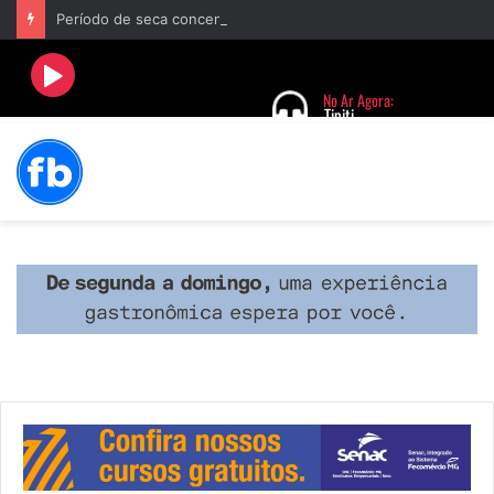
Período de seca concentra mais de 75% dos incêndios às margens da BR-040 e reforça alerta para prevenção