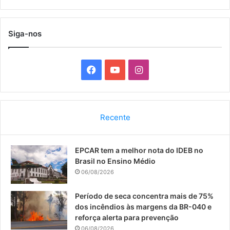
Siga-nos
F
Y
I
a
o
n
c
u
s
Recente
e
T
t
EPCAR tem a melhor nota do IDEB no
b
u
a
Brasil no Ensino Médio
o
b
g
06/08/2026
o
e
r
Período de seca concentra mais de 75%
dos incêndios às margens da BR-040 e
k
a
reforça alerta para prevenção
06/08/2026