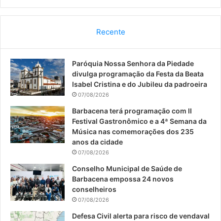
a
o
n
c
u
s
Recente
e
T
t
Paróquia Nossa Senhora da Piedade
b
u
a
divulga programação da Festa da Beata
o
b
g
Isabel Cristina e do Jubileu da padroeira
07/08/2026
o
e
r
Barbacena terá programação com II
Festival Gastronômico e a 4ª Semana da
k
a
Música nas comemorações dos 235
anos da cidade
m
07/08/2026
Conselho Municipal de Saúde de
Barbacena empossa 24 novos
conselheiros
07/08/2026
Defesa Civil alerta para risco de vendaval