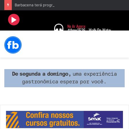
Barbacena terá programação com II Festival Gastronômico e a 4ª Semana da Música nas comemorações dos 235 anos da cidade