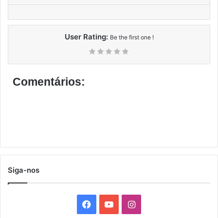
User Rating:
Be the first one !
Comentários:
Siga-nos
F
Y
I