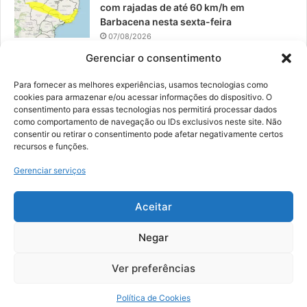
com rajadas de até 60 km/h em
Barbacena nesta sexta-feira
07/08/2026
Gerenciar o consentimento
EPCAR tem a melhor nota do IDEB no
Brasil no Ensino Médio
Para fornecer as melhores experiências, usamos tecnologias como
06/08/2026
cookies para armazenar e/ou acessar informações do dispositivo. O
consentimento para essas tecnologias nos permitirá processar dados
como comportamento de navegação ou IDs exclusivos neste site. Não
consentir ou retirar o consentimento pode afetar negativamente certos
recursos e funções.
© 2026, Todos os direitos reservados | Desenvolvido por:
Nowa
Gerenciar serviços
Digital Business
| Hospedado por:
NP Publicidade
Aceitar
Fale Conosco
Sobre Nós
Equipe
Política de Segurança e Privacidade
Política de Cookies (BR)
Negar
Ver preferências
Facebook
YouTube
Instagram
Política de Cookies