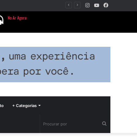
Instagram
YouTube
Facebook
Barbacena terá programação com II Festival Gastronômico e a 4ª Semana da Música nas comemorações dos 235 anos da cidade
to
+ Categorias
Procurar