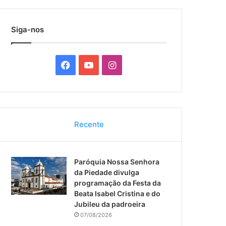
por
Siga-nos
F
Y
I
a
o
n
c
u
s
Recente
e
T
t
b
u
a
Paróquia Nossa Senhora
o
b
g
da Piedade divulga
programação da Festa da
o
e
r
Beata Isabel Cristina e do
Jubileu da padroeira
k
a
07/08/2026