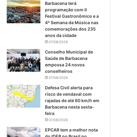
m
Barbacena terá
programação com II
Festival Gastronômico e a
4ª Semana da Música nas
comemorações dos 235
anos da cidade
07/08/2026
Conselho Municipal de
Saúde de Barbacena
empossa 24 novos
conselheiros
07/08/2026
Defesa Civil alerta para
risco de vendaval com
rajadas de até 60 km/h em
Barbacena nesta sexta-
feira
07/08/2026
EPCAR tem a melhor nota
do IDEB no Brasil no