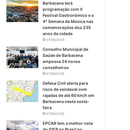
m
Barbacena terá
programação com II
Festival Gastronômico e a
4ª Semana da Música nas
comemorações dos 235
anos da cidade
07/08/2026
Conselho Municipal de
Saúde de Barbacena
empossa 24 novos
conselheiros
07/08/2026
Defesa Civil alerta para
risco de vendaval com
rajadas de até 60 km/h em
Barbacena nesta sexta-
feira
07/08/2026
EPCAR tem a melhor nota
do IDEB no Brasil no