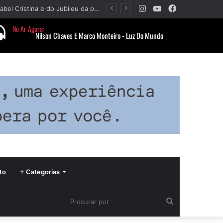
Instagram
YouTube
Facebook
Paróquia Nossa Senhora da Piedade divulga programação da Festa da Beata Isabel Cristina e do Jubileu da padroeira
to
+ Categorias
Procurar