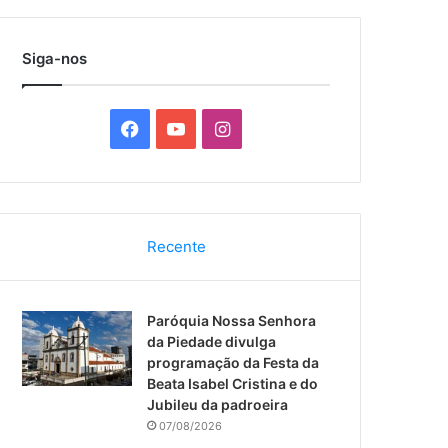
por
Siga-nos
F
Y
I
a
o
n
c
u
s
Recente
e
T
t
b
u
a
Paróquia Nossa Senhora
o
b
g
da Piedade divulga
programação da Festa da
o
e
r
Beata Isabel Cristina e do
Jubileu da padroeira
k
a
07/08/2026