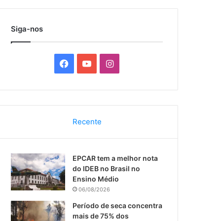
por
Siga-nos
F
Y
I
a
o
n
c
u
s
Recente
e
T
t
b
u
a
EPCAR tem a melhor nota
o
b
g
do IDEB no Brasil no
Ensino Médio
o
e
r
06/08/2026
k
a
Período de seca concentra
mais de 75% dos