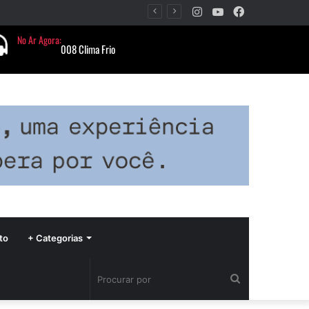
Instagram
YouTube
Facebook
Período de seca concentra mais de 75% dos incêndios às margens da BR-040 e reforça alerta para prevenção
to
+ Categorias
Procurar