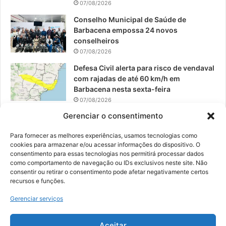
07/08/2026
Conselho Municipal de Saúde de
Barbacena empossa 24 novos
conselheiros
07/08/2026
Defesa Civil alerta para risco de vendaval
com rajadas de até 60 km/h em
Barbacena nesta sexta-feira
07/08/2026
Gerenciar o consentimento
EPCAR tem a melhor nota do IDEB no
Brasil no Ensino Médio
Para fornecer as melhores experiências, usamos tecnologias como
06/08/2026
cookies para armazenar e/ou acessar informações do dispositivo. O
consentimento para essas tecnologias nos permitirá processar dados
como comportamento de navegação ou IDs exclusivos neste site. Não
consentir ou retirar o consentimento pode afetar negativamente certos
recursos e funções.
© 2026, Todos os direitos reservados | Desenvolvido por:
Nowa
Gerenciar serviços
Digital Business
| Hospedado por:
NP Publicidade
Aceitar