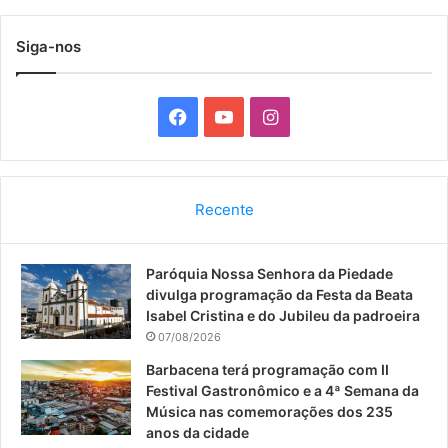
Siga-nos
F
Y
I
a
o
n
c
u
s
Recente
e
T
t
Paróquia Nossa Senhora da Piedade
b
u
a
divulga programação da Festa da Beata
o
b
g
Isabel Cristina e do Jubileu da padroeira
07/08/2026
o
e
r
Barbacena terá programação com II
Festival Gastronômico e a 4ª Semana da
k
a
Música nas comemorações dos 235
anos da cidade
m