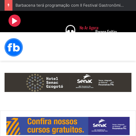
Conselho Municipal de Saúde de Barbacena empossa 24 novos conselheiros