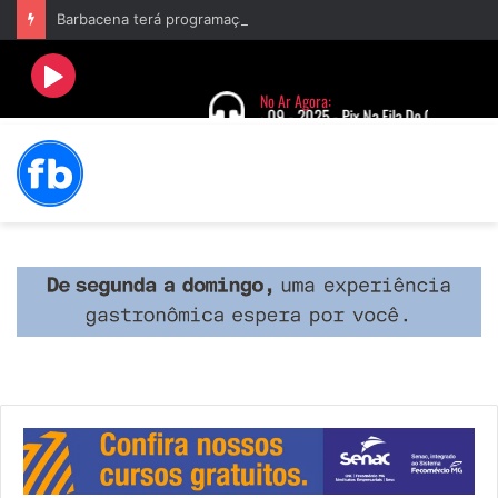
Barbacena terá programação com II Festival Gastronômico e a 4ª Semana da Música nas comemorações dos 235 anos da cidade