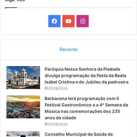
F
Y
I
a
o
n
c
u
s
Recente
e
T
t
Paróquia Nossa Senhora da Piedade
b
u
a
divulga programação da Festa da Beata
o
b
g
Isabel Cristina e do Jubileu da padroeira
07/08/2026
o
e
r
Barbacena terá programação com II
Festival Gastronômico e a 4ª Semana da
k
a
Música nas comemorações dos 235
anos da cidade
m
07/08/2026
Conselho Municipal de Saúde de