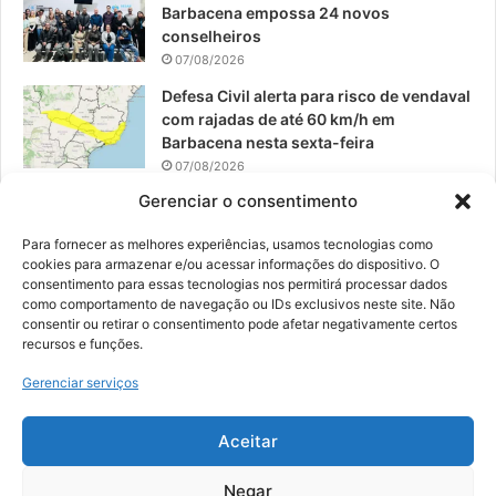
Barbacena empossa 24 novos
conselheiros
07/08/2026
Defesa Civil alerta para risco de vendaval
com rajadas de até 60 km/h em
Barbacena nesta sexta-feira
07/08/2026
Gerenciar o consentimento
EPCAR tem a melhor nota do IDEB no
Brasil no Ensino Médio
Para fornecer as melhores experiências, usamos tecnologias como
06/08/2026
cookies para armazenar e/ou acessar informações do dispositivo. O
consentimento para essas tecnologias nos permitirá processar dados
como comportamento de navegação ou IDs exclusivos neste site. Não
consentir ou retirar o consentimento pode afetar negativamente certos
recursos e funções.
© 2026, Todos os direitos reservados | Desenvolvido por:
Nowa
Gerenciar serviços
Digital Business
| Hospedado por:
NP Publicidade
Aceitar
Fale Conosco
Sobre Nós
Equipe
Política de Segurança e Privacidade
Política de Cookies (BR)
Negar