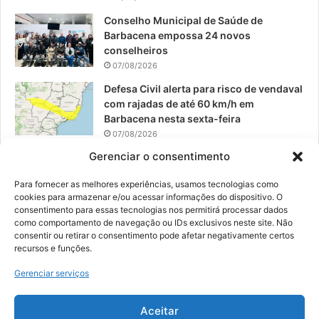
Conselho Municipal de Saúde de
Barbacena empossa 24 novos
conselheiros
07/08/2026
Defesa Civil alerta para risco de vendaval
com rajadas de até 60 km/h em
Barbacena nesta sexta-feira
07/08/2026
Gerenciar o consentimento
EPCAR tem a melhor nota do IDEB no
Brasil no Ensino Médio
Para fornecer as melhores experiências, usamos tecnologias como
06/08/2026
cookies para armazenar e/ou acessar informações do dispositivo. O
consentimento para essas tecnologias nos permitirá processar dados
como comportamento de navegação ou IDs exclusivos neste site. Não
consentir ou retirar o consentimento pode afetar negativamente certos
recursos e funções.
© 2026, Todos os direitos reservados | Desenvolvido por:
Nowa
Gerenciar serviços
Digital Business
| Hospedado por:
NP Publicidade
Aceitar
Fale Conosco
Sobre Nós
Equipe