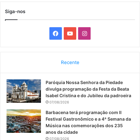
Siga-nos
F
Y
I
a
o
n
c
u
s
Recente
e
T
t
Paróquia Nossa Senhora da Piedade
b
u
a
divulga programação da Festa da Beata
o
b
g
Isabel Cristina e do Jubileu da padroeira
07/08/2026
o
e
r
Barbacena terá programação com II
Festival Gastronômico e a 4ª Semana da
k
a
Música nas comemorações dos 235
anos da cidade
m
07/08/2026