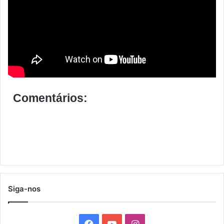
Comentários:
Siga-nos
F
Y
I