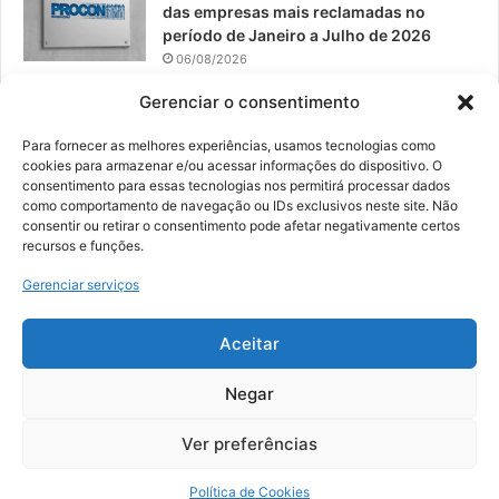
das empresas mais reclamadas no
período de Janeiro a Julho de 2026
06/08/2026
Prefeitura convoca organizações de
Gerenciar o consentimento
catadores para reunião sobre PPP de
Resíduos Sólidos
Para fornecer as melhores experiências, usamos tecnologias como
cookies para armazenar e/ou acessar informações do dispositivo. O
05/08/2026
consentimento para essas tecnologias nos permitirá processar dados
como comportamento de navegação ou IDs exclusivos neste site. Não
consentir ou retirar o consentimento pode afetar negativamente certos
recursos e funções.
© 2026, Todos os direitos reservados | Desenvolvido por:
Nowa
Gerenciar serviços
Digital Business
| Hospedado por:
NP Publicidade
Aceitar
Fale Conosco
Sobre Nós
Equipe
Política de Segurança e Privacidade
Política de Cookies (BR)
Negar
Ver preferências
Facebook
YouTube
Instagram
Política de Cookies