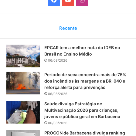
a
o
n
c
u
s
Recente
e
T
t
EPCAR tem a melhor nota do IDEB no
b
u
a
Brasil no Ensino Médio
o
b
g
06/08/2026
o
e
r
Período de seca concentra mais de 75%
dos incêndios às margens da BR-040 e
k
a
reforça alerta para prevenção
06/08/2026
m
Saúde divulga Estratégia de
Multivacinação 2026 para crianças,
jovens e público geral em Barbacena
06/08/2026
PROCON de Barbacena divulga ranking