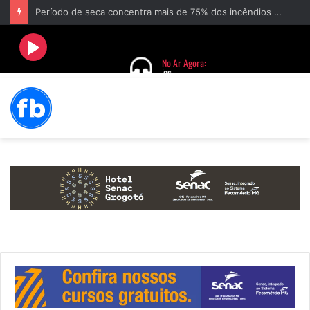
Período de seca concentra mais de 75% dos incêndios às margens da BR-040 e reforça alerta para prevenção