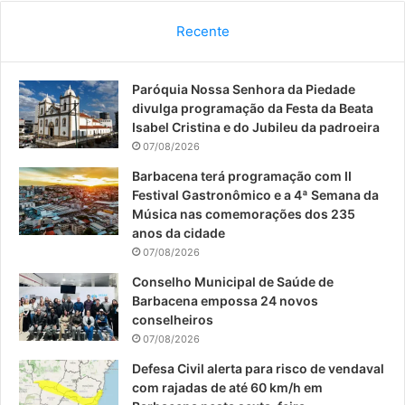
c
u
s
Recente
e
T
t
Paróquia Nossa Senhora da Piedade
b
u
a
divulga programação da Festa da Beata
o
b
g
Isabel Cristina e do Jubileu da padroeira
07/08/2026
o
e
r
Barbacena terá programação com II
Festival Gastronômico e a 4ª Semana da
k
a
Música nas comemorações dos 235
anos da cidade
m
07/08/2026
Conselho Municipal de Saúde de
Barbacena empossa 24 novos
conselheiros
07/08/2026
Defesa Civil alerta para risco de vendaval
com rajadas de até 60 km/h em