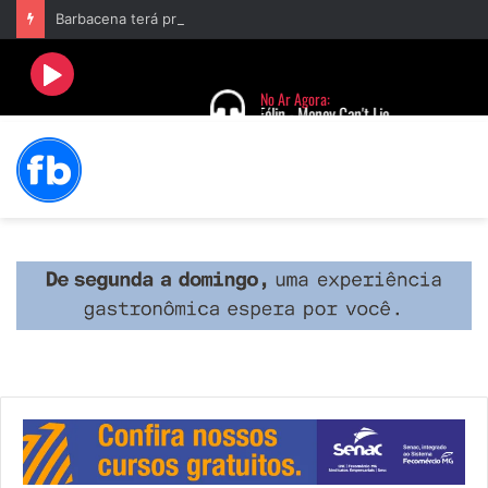
Barbacena terá programação com II Festival Gastronômico e a 4ª Semana da Música nas comemorações dos 235 anos da cidade