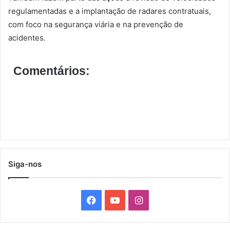
regulamentadas e a implantação de radares contratuais,
com foco na segurança viária e na prevenção de
acidentes.
Comentários:
Siga-nos
F
Y
I
a
o
n