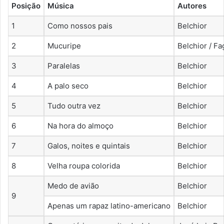
Posição
Música
Autores
1
Como nossos pais
Belchior
2
Mucuripe
Belchior / F
3
Paralelas
Belchior
4
A palo seco
Belchior
5
Tudo outra vez
Belchior
6
Na hora do almoço
Belchior
7
Galos, noites e quintais
Belchior
8
Velha roupa colorida
Belchior
Medo de avião
Belchior
9
Apenas um rapaz latino-americano
Belchior