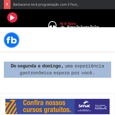
Barbacena terá programação com II Festival Gastronômico e a 4ª Semana da Música nas comemorações dos 235 anos da cidade