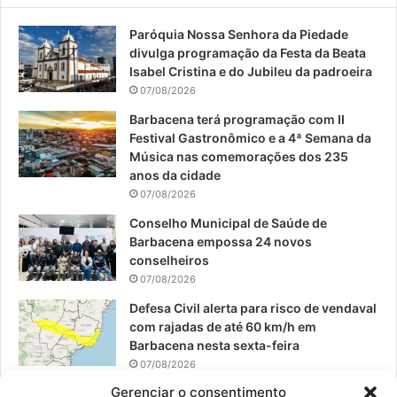
e
T
t
Paróquia Nossa Senhora da Piedade
b
u
a
divulga programação da Festa da Beata
o
b
g
Isabel Cristina e do Jubileu da padroeira
07/08/2026
o
e
r
Barbacena terá programação com II
Festival Gastronômico e a 4ª Semana da
k
a
Música nas comemorações dos 235
anos da cidade
m
07/08/2026
Conselho Municipal de Saúde de
Barbacena empossa 24 novos
conselheiros
07/08/2026
Defesa Civil alerta para risco de vendaval
com rajadas de até 60 km/h em
Barbacena nesta sexta-feira
07/08/2026
Gerenciar o consentimento
EPCAR tem a melhor nota do IDEB no