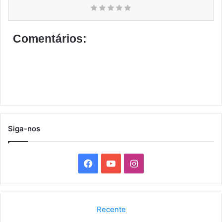
Comentários:
Siga-nos
F
Y
I
a
o
n
c
u
s
Recente