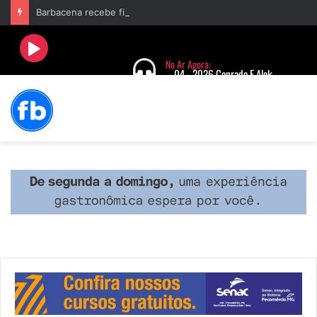
Barbacena recebe fim de semana cultural com Encontro de Palhaços e comemoração de 25 anos do IVERT