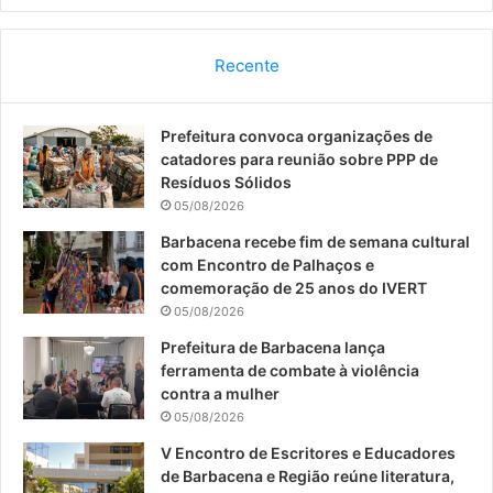
a
o
n
c
u
s
Recente
e
T
t
Prefeitura convoca organizações de
b
u
a
catadores para reunião sobre PPP de
o
b
g
Resíduos Sólidos
05/08/2026
o
e
r
Barbacena recebe fim de semana cultural
com Encontro de Palhaços e
k
a
comemoração de 25 anos do IVERT
05/08/2026
m
Prefeitura de Barbacena lança
ferramenta de combate à violência
contra a mulher
05/08/2026
V Encontro de Escritores e Educadores
de Barbacena e Região reúne literatura,