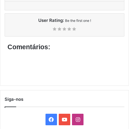
User Rating:
Be the first one !
Comentários:
Siga-nos
F
Y
I