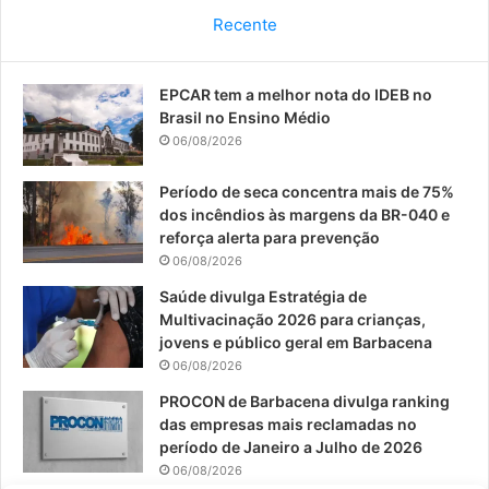
c
u
s
Recente
e
T
t
EPCAR tem a melhor nota do IDEB no
b
u
a
Brasil no Ensino Médio
o
b
g
06/08/2026
o
e
r
Período de seca concentra mais de 75%
dos incêndios às margens da BR-040 e
k
a
reforça alerta para prevenção
06/08/2026
m
Saúde divulga Estratégia de
Multivacinação 2026 para crianças,
jovens e público geral em Barbacena
06/08/2026
PROCON de Barbacena divulga ranking
das empresas mais reclamadas no
período de Janeiro a Julho de 2026
06/08/2026