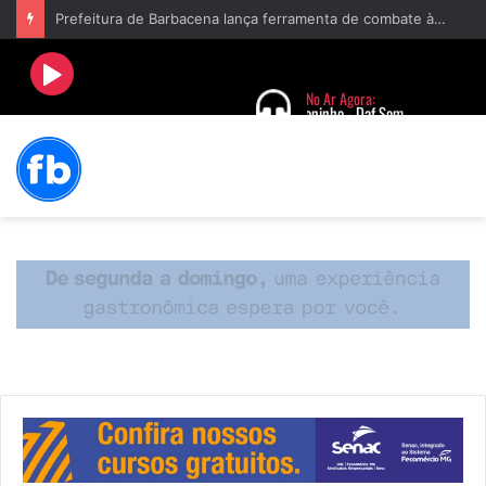
Prefeitura de Barbacena lança ferramenta de combate à violência contra a mulher