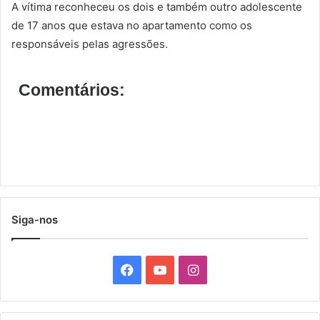
A vítima reconheceu os dois e também outro adolescente
de 17 anos que estava no apartamento como os
responsáveis pelas agressões.
Comentários:
Siga-nos
F
Y
I
a
o
n