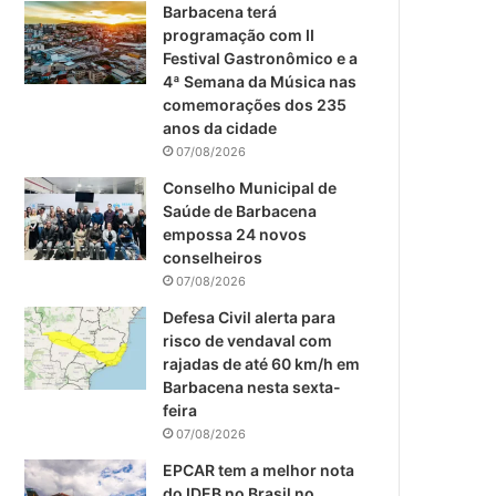
m
Barbacena terá
programação com II
Festival Gastronômico e a
4ª Semana da Música nas
comemorações dos 235
anos da cidade
07/08/2026
Conselho Municipal de
Saúde de Barbacena
empossa 24 novos
conselheiros
07/08/2026
Defesa Civil alerta para
risco de vendaval com
rajadas de até 60 km/h em
Barbacena nesta sexta-
feira
07/08/2026
EPCAR tem a melhor nota
do IDEB no Brasil no