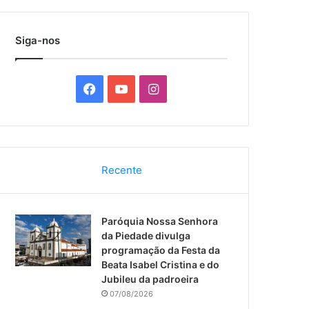
por
Siga-nos
F
Y
I
a
o
n
c
u
s
Recente
e
T
t
b
u
a
Paróquia Nossa Senhora
o
b
g
da Piedade divulga
programação da Festa da
o
e
r
Beata Isabel Cristina e do
Jubileu da padroeira
k
a
07/08/2026