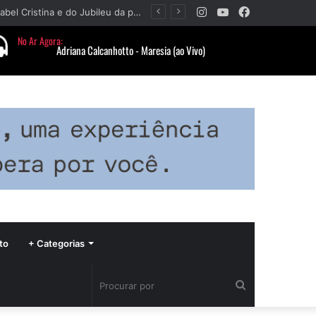
Instagram
YouTube
Facebook
Paróquia Nossa Senhora da Piedade divulga programação da Festa da Beata Isabel Cristina e do Jubileu da padroeira
to
+ Categorias
Procurar