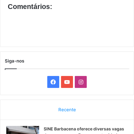
Comentários:
Siga-nos
F
Y
I
a
o
n
c
u
s
Recente
e
T
t
SINE Barbacena oferece diversas vagas
b
u
a