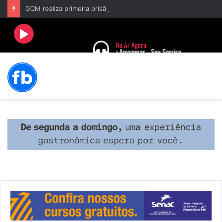
GCM realiza primeira prisão após acionamento do Botão do Pânico no aplicativo “Fala Barbacena”