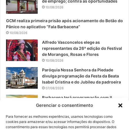
de emprego; confira as oportunidades
o
b
g
10/08/2026
o
e
r
GCM realiza primeira prisão após acionamento do Botão do
Pânico no aplicativo “Fala Barbacena”
k
a
10/08/2026
m
Alfredo Vasconcelos elege as
representantes da 26ª edição do Festival
de Morangos, Rosas e Flores
10/08/2026
Paróquia Nossa Senhora da Piedade
divulga programação da Festa da Beata
Isabel Cristina e do Jubileu da padroeira
07/08/2026
Barbacena terá programação com II
Festival Gastronômico e a 4ª Semana da
Gerenciar o consentimento
Música nas comemorações dos 235
anos da cidade
Para fornecer as melhores experiências, usamos tecnologias como
cookies para armazenar e/ou acessar informações do dispositivo. O
07/08/2026
consentimento para essas tecnologias nos permitirá processar dados