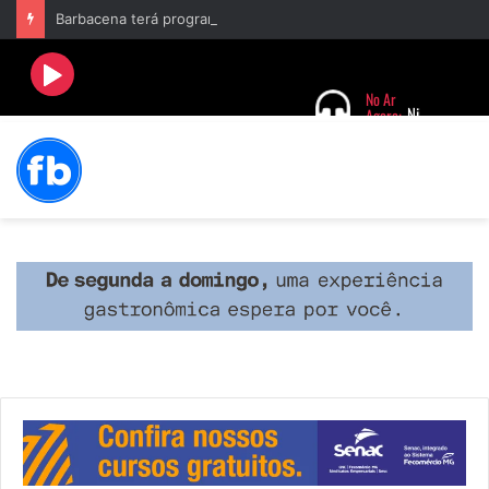
Barbacena terá programação com II Festival Gastronômico e a 4ª Semana da Música nas comemorações dos 235 anos da cidade