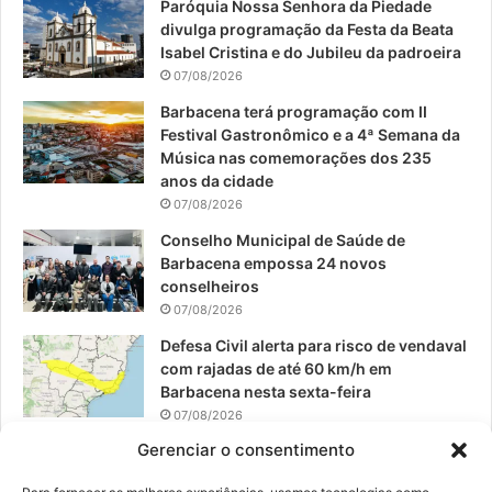
Paróquia Nossa Senhora da Piedade
b
u
a
divulga programação da Festa da Beata
o
b
g
Isabel Cristina e do Jubileu da padroeira
07/08/2026
o
e
r
Barbacena terá programação com II
Festival Gastronômico e a 4ª Semana da
k
a
Música nas comemorações dos 235
anos da cidade
m
07/08/2026
Conselho Municipal de Saúde de
Barbacena empossa 24 novos
conselheiros
07/08/2026
Defesa Civil alerta para risco de vendaval
com rajadas de até 60 km/h em
Barbacena nesta sexta-feira
07/08/2026
Gerenciar o consentimento
EPCAR tem a melhor nota do IDEB no
Brasil no Ensino Médio