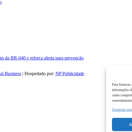
o
ns da BR-040 e reforça alerta para prevenção
al Business
| Hospedado por:
NP Publicidade
Para fornecer
informações do
como comporta
consentimento 
Gerenciar ser
A