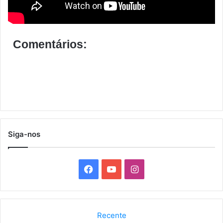
Comentários:
Siga-nos
F
Y
I
a
o
n
c
u
s
Recente