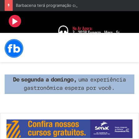
Barbacena terá programação com II Festival Gastronômico e a 4ª Semana da Música nas comemorações dos 235 anos da cidade