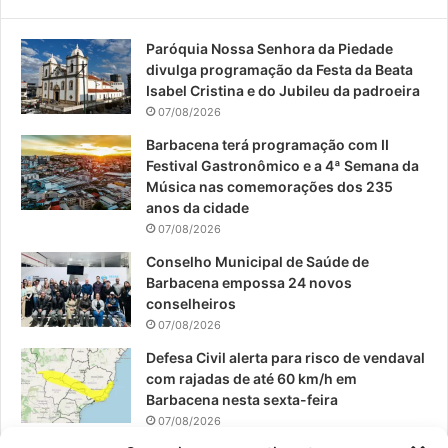
e
T
t
Paróquia Nossa Senhora da Piedade
b
u
a
divulga programação da Festa da Beata
o
b
g
Isabel Cristina e do Jubileu da padroeira
07/08/2026
o
e
r
Barbacena terá programação com II
Festival Gastronômico e a 4ª Semana da
k
a
Música nas comemorações dos 235
anos da cidade
m
07/08/2026
Conselho Municipal de Saúde de
Barbacena empossa 24 novos
conselheiros
07/08/2026
Defesa Civil alerta para risco de vendaval
com rajadas de até 60 km/h em
Barbacena nesta sexta-feira
07/08/2026