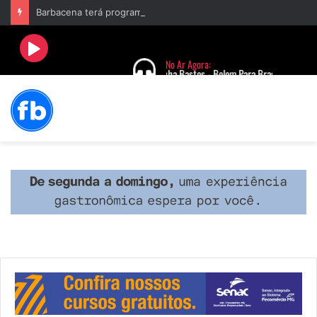
Barbacena terá programação com II Festival Gastronômico e a 4ª Semana da Música nas comemorações dos 235 anos da cidade