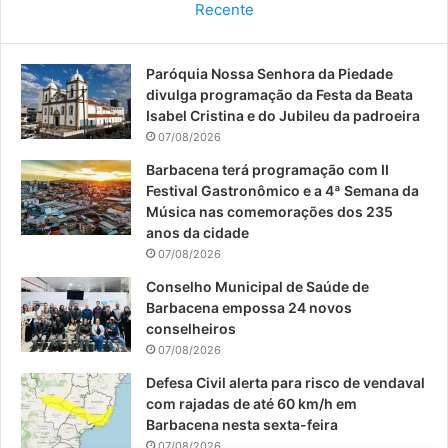
Recente
e
T
t
Paróquia Nossa Senhora da Piedade
b
u
a
divulga programação da Festa da Beata
o
b
g
Isabel Cristina e do Jubileu da padroeira
07/08/2026
o
e
r
Barbacena terá programação com II
Festival Gastronômico e a 4ª Semana da
k
a
Música nas comemorações dos 235
anos da cidade
m
07/08/2026
Conselho Municipal de Saúde de
Barbacena empossa 24 novos
conselheiros
07/08/2026
Defesa Civil alerta para risco de vendaval
com rajadas de até 60 km/h em
Barbacena nesta sexta-feira
07/08/2026